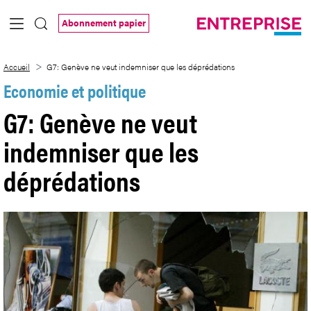
Saut au contenu principal
Abonnement papier
G7: Genève ne veut indemniser que les 
Accueil
G7: Genève ne veut indemniser que les déprédations
Economie et politique
G7: Genève ne veut
indemniser que les
déprédations