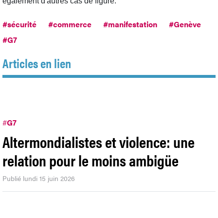
également d'autres cas de figure."
#sécurité
#commerce
#manifestation
#Genève
#G7
Articles en lien
#
G7
Altermondialistes et violence: une
relation pour le moins ambigüe
Publié lundi 15 juin 2026