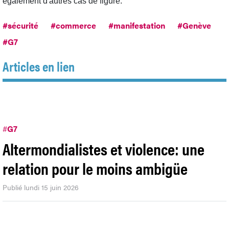
également d'autres cas de figure."
#sécurité
#commerce
#manifestation
#Genève
#G7
Articles en lien
#
G7
Altermondialistes et violence: une
relation pour le moins ambigüe
Publié lundi 15 juin 2026