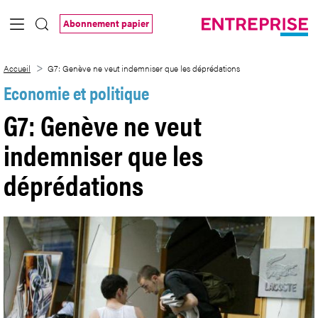
Saut au contenu principal
Abonnement papier
G7: Genève ne veut indemniser que les 
Accueil
G7: Genève ne veut indemniser que les déprédations
Economie et politique
G7: Genève ne veut
indemniser que les
déprédations