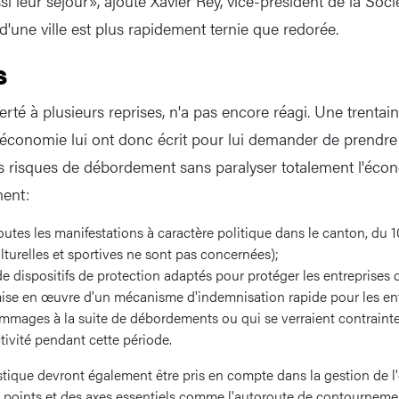
si leur séjour», ajoute Xavier Rey, vice-président de la Soci
d'une ville est plus rapidement ternie que redorée.
s
lerté à plusieurs reprises, n'a pas encore réagi. Une trentai
l'économie lui ont donc écrit pour lui demander de prendr
es risques de débordement sans paralyser totalement l'écon
ent:
toutes les manifestations à caractère politique dans le canton, du 10
lturelles et sportives ne sont pas concernées);
de dispositifs de protection adaptés pour protéger les entreprises
 mise en œuvre d'un mécanisme d'indemnisation rapide pour les ent
mmages à la suite de débordements ou qui se verraient contrainte
tivité pendant cette période.
istique devront également être pris en compte dans la gestion de 
s points et des axes essentiels comme l'autoroute de contourneme