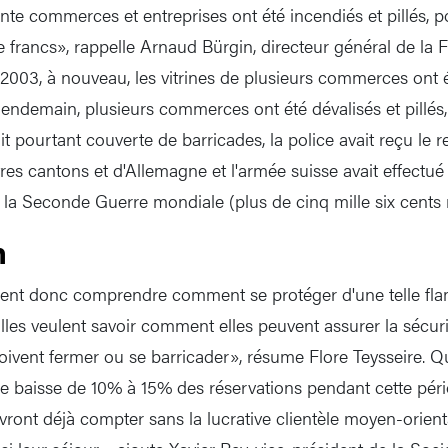
nte commerces et entreprises ont été incendiés et pillés, p
de francs», rappelle Arnaud Bürgin, directeur général de la
2003, à nouveau, les vitrines de plusieurs commerces ont ét
lendemain, plusieurs commerces ont été dévalisés et pillés, 
tait pourtant couverte de barricades, la police avait reçu le r
tres cantons et d'Allemagne et l'armée suisse avait effectu
la Seconde Guerre mondiale (plus de cinq mille six cents mi
n
ulent donc comprendre comment se protéger d'une telle fl
lles veulent savoir comment elles peuvent assurer la sécuri
doivent fermer ou se barricader», résume Flore Teysseire. Qu
une baisse de 10% à 15% des réservations pendant cette pér
evront déjà compter sans la lucrative clientèle moyen-orient