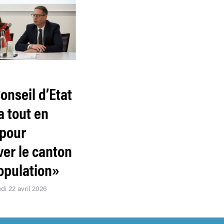
Conseil d’Etat
a tout en
pour
ver le canton
population»
di 22 avril 2026