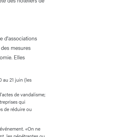
été des hôteliers de
ne d'associations
e des mesures
omie. Elles
 au 21 juin (les
 d'actes de vandalisme;
reprises qui
s de réduire ou
l'événement. «On ne
nt, les pénétrantes ou