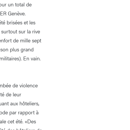
our un total de
 FER Genève.
é brisées et les
surtout sur la rive
enfort de mille sept
é son plus grand
litaires). En vain.
ambée de violence
té de leur
ant aux hôteliers,
iode par rapport à
ale cet été. «Des