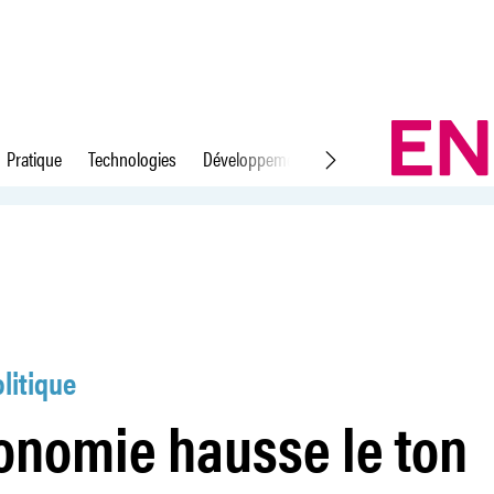
Pratique
Technologies
Développement durable
Droit du travail
ton
litique
conomie hausse le ton