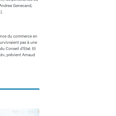
e Andrea Genecand,
).
rrence du commerce en
survivraient pas à une
du Conseil d'Etat. Et
té», prévient Arnaud