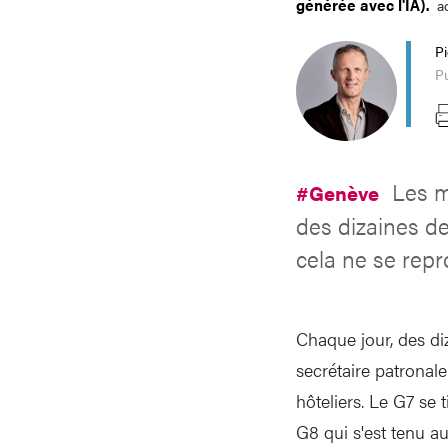
générée avec l'IA).
a
P
Pu
Les m
#Genève
des dizaines de
cela ne se repr
Chaque jour, des di
secrétaire patrona
hôteliers. Le G7 se 
G8 qui s'est tenu a