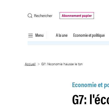
Saut au contenu principal
Rechercher
Abonnement papier
Menu
A la une
Economie et politique
G7: l&#39;économie hausse le 
Accueil
G7: l'économie hausse le ton
Economie et po
G7: l'é