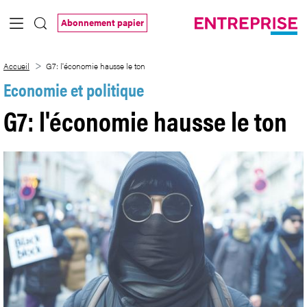
Saut au contenu principal
Abonnement papier
G7: l&#39;économie hausse le ton
Accueil
G7: l'économie hausse le ton
Economie et politique
G7: l'économie hausse le ton