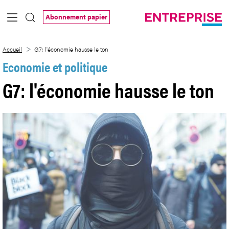
Saut au contenu principal
Abonnement papier
G7: l&#39;économie hausse le ton
Accueil
G7: l'économie hausse le ton
Economie et politique
G7: l'économie hausse le ton