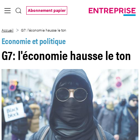
Saut au contenu principal
Abonnement papier
G7: l&#39;économie hausse le ton
Accueil
G7: l'économie hausse le ton
Economie et politique
G7: l'économie hausse le ton