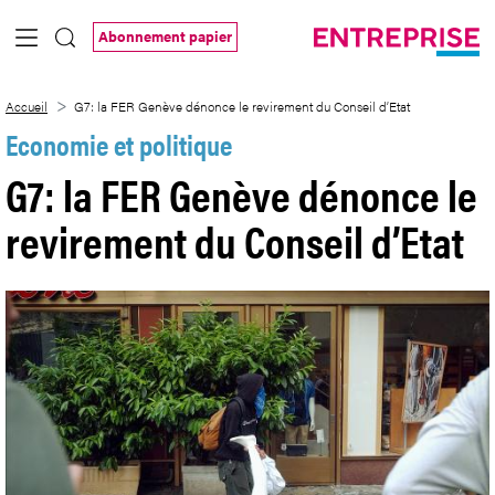
Saut au contenu principal
Abonnement papier
G7: la FER Genève dénonce le revirement
Accueil
G7: la FER Genève dénonce le revirement du Conseil d’Etat
Economie et politique
G7: la FER Genève dénonce le
revirement du Conseil d’Etat