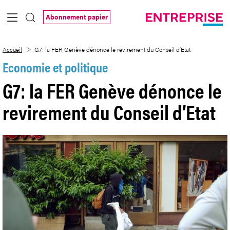
Saut au contenu principal
Abonnement papier
G7: la FER Genève dénonce le revirement
Accueil
G7: la FER Genève dénonce le revirement du Conseil d’Etat
Economie et politique
G7: la FER Genève dénonce le
revirement du Conseil d’Etat