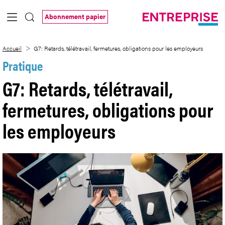
Saut au contenu principal
Abonnement papier
G7: Retards, télétravail, fermetures, obl
Accueil
G7: Retards, télétravail, fermetures, obligations pour les employeurs
Pratique
G7: Retards, télétravail,
fermetures, obligations pour
les employeurs