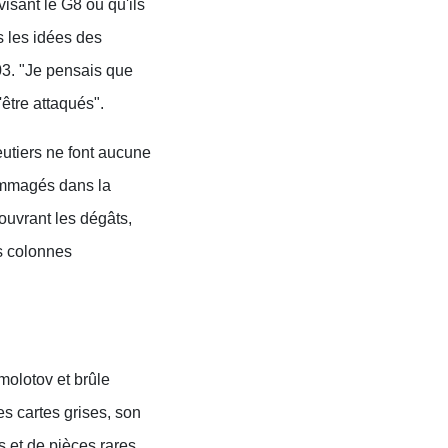
visant le G8 ou qu'ils
s les idées des
3. "Je pensais que
être attaqués".
utiers ne font aucune
dommagés dans la
ouvrant les dégâts,
s colonnes
molotov et brûle
es cartes grises, son
s et de pièces rares