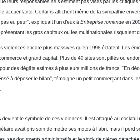
ue leurs responsables ne s'estiment pas visés par les critiques 
lle accueillante. Certains affichent même de la sympathie enver
 pas eu peur", expliquait l'un d'eux à
Entreprise romande
en 200
présentant les gros capitaux ou les multinationales risquaient d'
es violences encore plus massives qu'en 1998 éclatent. Les éme
t commerce et grand capital. Plus de 40 sites sont pillés ou en
 pour des dégâts estimés à plusieurs millions de francs. "En déc
ensé à déposer le bilan", témoigne un petit commerçant dans le
.
evient le symbole de ces violences. Il est attaqué au cocktail 
étaire avait pris soin de mettre ses motos à l'abri, mais il perd s
es, ses documents administratifs et le stock de pièces détachée