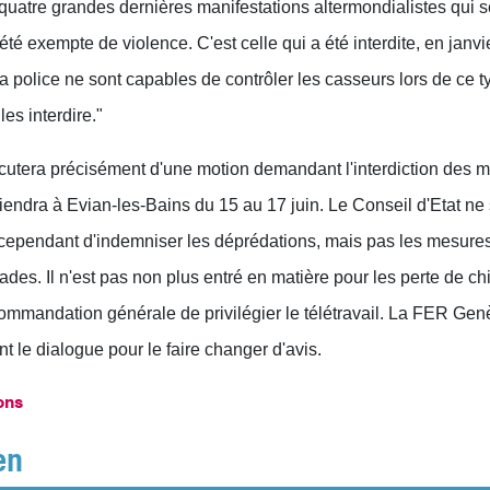
quatre grandes dernières manifestations altermondialistes qui 
té exempte de violence. C'est celle qui a été interdite, en janvi
la police ne sont capables de contrôler les casseurs lors de ce 
les interdire."
cutera précisément d'une motion demandant l'interdiction des m
iendra à Evian-les-Bains du 15 au 17 juin. Le Conseil d'Etat ne
cependant d'indemniser les déprédations, mais pas les mesures 
des. Il n'est pas non plus entré en matière pour les perte de chif
commandation générale de privilégier le télétravail. La FER Ge
le dialogue pour le faire changer d'avis.
ons
en