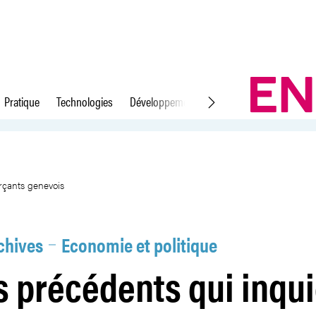
Pratique
Technologies
Développement durable
Droit du travail
tent les commerçants genevois
rçants genevois
chives
Economie et politique
is précédents qui inqu