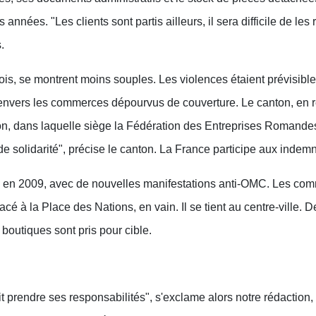
 années. "Les clients sont partis ailleurs, il sera difficile de le
.
ois, se montrent moins souples. Les violences étaient prévisibles,
 envers les commerces dépourvus de couverture. Le canton, en 
on, dans laquelle siège la Fédération des Entreprises Romandes
de solidarité", précise le canton. La France participe aux indemn
s en 2009, avec de nouvelles manifestations anti-OMC. Les c
lacé à la Place des Nations, en vain. Il se tient au centre-ville.
 boutiques sont pris pour cible.
t prendre ses responsabilités", s'exclame alors notre rédaction,