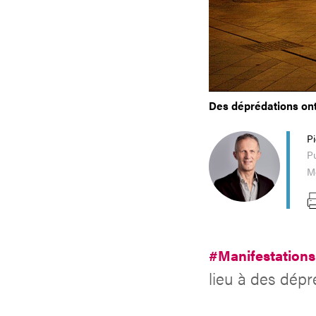
Des déprédations ont
P
Pu
Mo
#Manifestation
lieu à des dépré