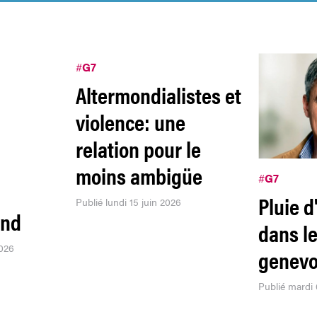
#
G7
Altermondialistes et
violence: une
relation pour le
moins ambigüe
#
G7
Pluie d
Publié lundi 15 juin 2026
ond
dans le
2026
genevo
Publié mardi 