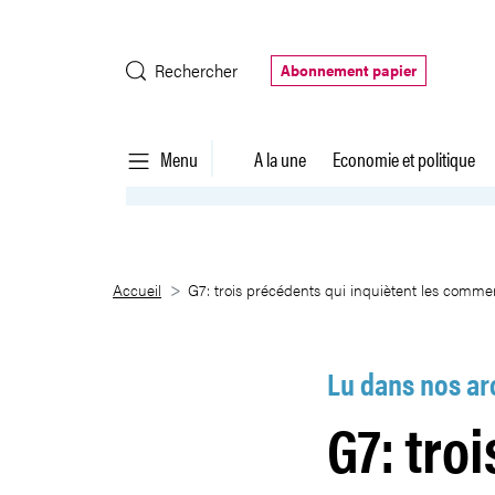
Saut au contenu principal
Rechercher
Abonnement papier
Menu
A la une
Economie et politique
G7: trois précédents qui inquiè
Accueil
G7: trois précédents qui inquiètent les comme
Lu dans nos ar
G7: tro