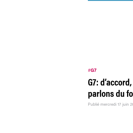
#
G7
G7: d’accord,
parlons du f
Publié mercredi 17 juin 