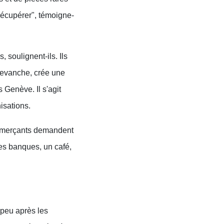
s récupérer", témoigne-
 soulignent-ils. Ils
revanche, crée une
 Genève. Il s'agit
isations.
ommerçants demandent
 Des banques, un café,
 peu après les