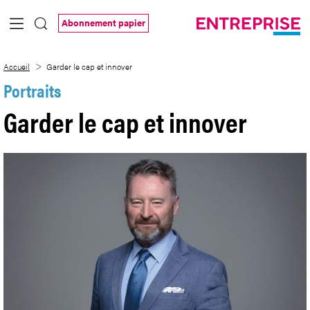
Saut au contenu principal
Abonnement papier
Garder le cap et innover
Accueil
Garder le cap et innover
Portraits
Garder le cap et innover