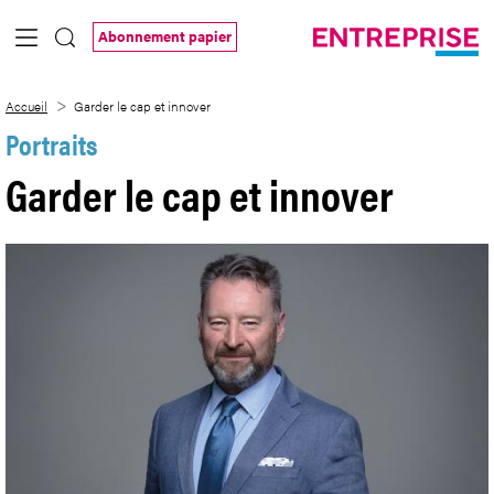
Saut au contenu principal
Abonnement papier
Garder le cap et innover
Accueil
Garder le cap et innover
Portraits
Garder le cap et innover