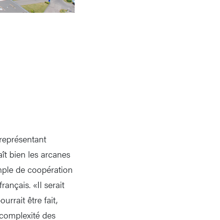
 représentant
ît bien les arcanes
emple de coopération
ançais. «Il serait
rrait être fait,
 complexité des