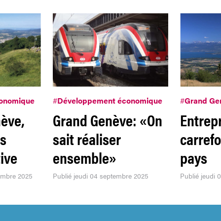
onomique
#
Développement économique
#
Grand Ge
ève,
Grand Genève: «On
Entrep
us
sait réaliser
carref
ive
ensemble»
pays
embre 2025
Publié jeudi 04 septembre 2025
Publié jeudi