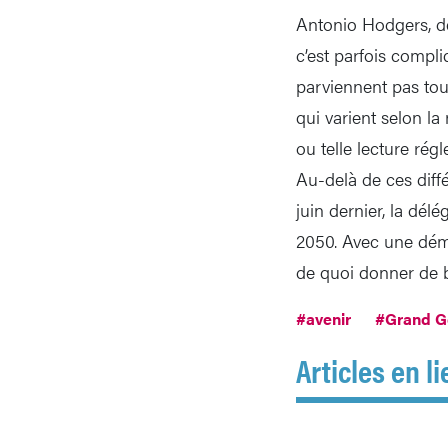
Antonio Hodgers, de
c’est parfois compli
parviennent pas touj
qui varient selon la 
ou telle lecture rég
Au-delà de ces diff
juin dernier, la dél
2050. Avec une démo
de quoi donner de b
#avenir
#Grand G
Articles en li