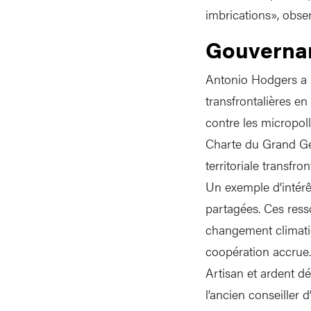
imbrications», observ
Gouvernan
Antonio Hodgers a m
transfrontalières en 
contre les micropol
Charte du Grand Gen
territoriale transf
Un exemple d’intér
partagées. Ces ress
changement climatiq
coopération accrue.
Artisan et ardent d
l’ancien conseiller 