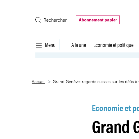
Saut au contenu principal
Rechercher
Abonnement papier
Menu
A la une
Economie et politique
Grand Genève: regards suisses su
Accueil
Grand Genève: regards suisses sur les défis à 
Economie et po
Grand G