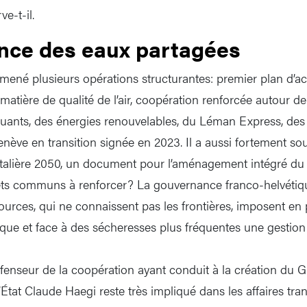
e-t-il.
ce des eaux partagées
ené plusieurs opérations structurantes: premier plan d’ac
matière de qualité de l’air, coopération renforcée autour de l
luants, des énergies renouvelables, du Léman Express, des
ève en transition signée en 2023. Il a aussi fortement sou
rontalière 2050, un document pour l’aménagement intégré d
êts communs à renforcer? La gouvernance franco-helvétiq
ources, qui ne connaissent pas les frontières, imposent en
ue et face à des sécheresses plus fréquentes une gestion
éfenseur de la coopération ayant conduit à la création du 
d’État Claude Haegi reste très impliqué dans les affaires tran