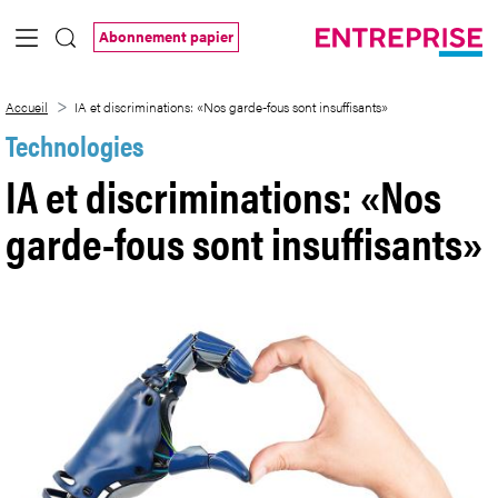
Saut au contenu principal
Abonnement papier
IA et discriminations: «Nos garde-fous s
Accueil
IA et discriminations: «Nos garde-fous sont insuffisants»
Technologies
IA et discriminations: «Nos
garde-fous sont insuffisants»