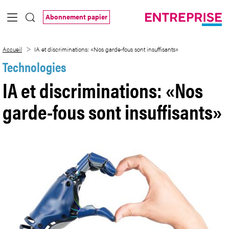
Saut au contenu principal
Abonnement papier
IA et discriminations: «Nos garde-fous s
Accueil
IA et discriminations: «Nos garde-fous sont insuffisants»
Technologies
IA et discriminations: «Nos
garde-fous sont insuffisants»