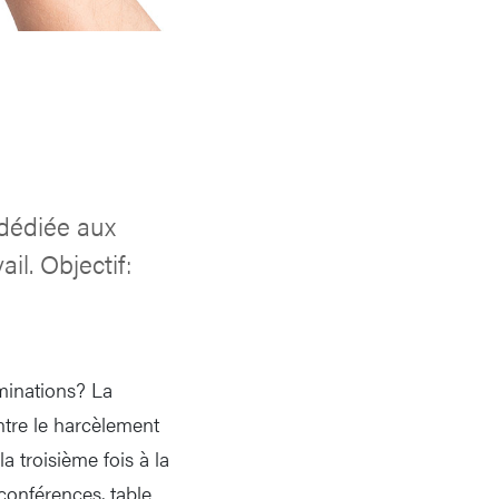
 dédiée aux
il. Objectif:
riminations? La
ntre le harcèlement
a troisième fois à la
conférences, table