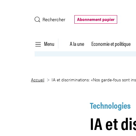
Saut au contenu principal
Rechercher
Abonnement papier
Menu
A la une
Economie et politique
IA et discriminations: «Nos gard
Accueil
IA et discriminations: «Nos garde-fous sont ins
Technologies
IA et d