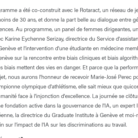
gramme a été co-construit avec le Rotaract, un réseau de 
oins de 30 ans, et donne la part belle au dialogue entre gé
riences. Au programme, un panel de femmes dirigeantes, u
c Karine Eychenne Serizay, directrice du Service d'assistan
Genève et l'intervention d'une étudiante en médecine mem
enève sur la rencontre entre biais cliniques et biais algori
s biais mettent des vies en danger. Et parce que la perform
et, nous aurons l'honneur de recevoir Marie-José Perec p
hampionne olympique d'athlétisme, elle sait mieux que quic
anité face à l'injonction d'excellence. La journée se clôtu
e fondation active dans la gouvernance de l'IA, un expert 
nne, la directrice du Graduate Institute à Genève et moi
n sur l'impact de l'IA sur les discriminations au travail.