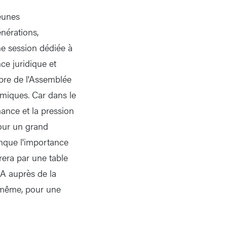
jeunes
nérations,
ne session dédiée à
ce juridique et
bre de l'Assemblée
thmiques. Car dans le
ance et la pression
our un grand
onque l'importance
rera par une table
IA auprès de la
-même, pour une