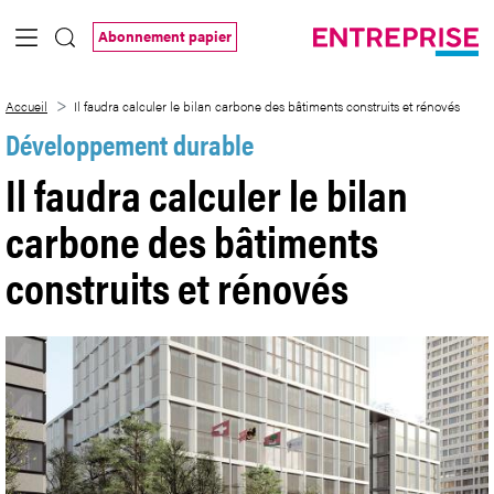
Saut au contenu principal
Abonnement papier
Il faudra calculer le bilan carbone des b
Accueil
Il faudra calculer le bilan carbone des bâtiments construits et rénovés
Développement durable
Il faudra calculer le bilan
carbone des bâtiments
construits et rénovés