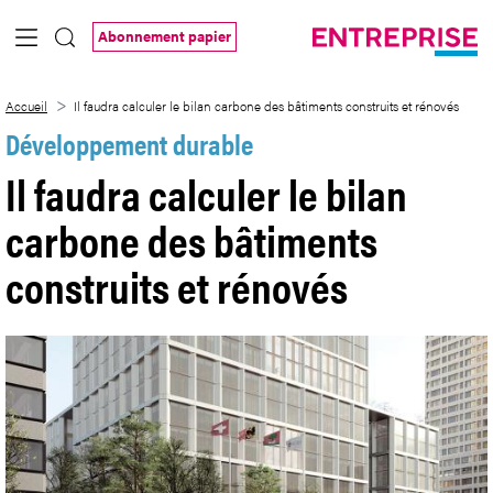
Saut au contenu principal
Abonnement papier
Il faudra calculer le bilan carbone des b
Accueil
Il faudra calculer le bilan carbone des bâtiments construits et rénovés
Développement durable
Il faudra calculer le bilan
carbone des bâtiments
construits et rénovés