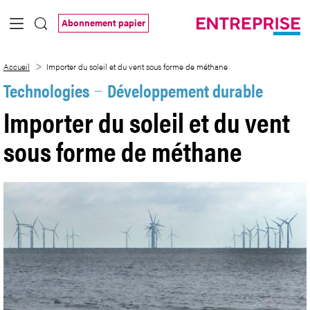
Saut au contenu principal
Abonnement papier
Importer du soleil et du vent sous form
Accueil
Importer du soleil et du vent sous forme de méthane
Technologies
Développement durable
Importer du soleil et du vent
sous forme de méthane