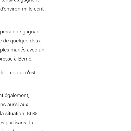
d’environ mille cent
e personne gagnant
re de quelque deux
uples mariés avec un
presse à Berne.
le – ce qui n'est
nt également,
onc aussi aux
la situation: 86%
es partisans du