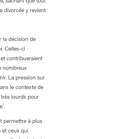
ré, sachant que tout
 divorcée y revient.
 la décision de
i. Celles-ci
 et contribueraient
 de nombreux
ir. La pression sur
dans le contexte de
t très lourds pour
1
e
.
it permettre à plus
s et ceux qui