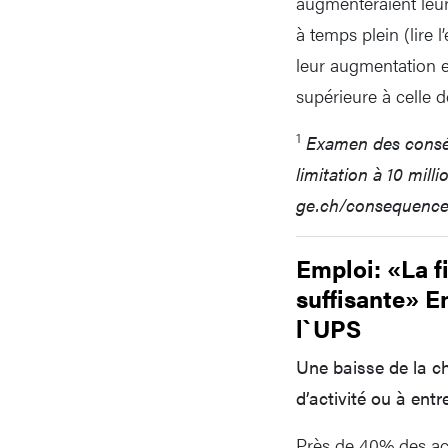
augmenteraient leur 
à temps plein (lire
leur augmentation en
supérieure à celle
1
Examen des consé
limitation à 10 mill
ge.ch/consequences-
Emploi: «La f
suffisante» E
l`UPS
Une baisse de la ch
d’activité ou à entr
Près de 40% des acti