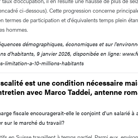
taux d’occupation, il en résulte une hausse de plus de seiz
 l’encadré ci-dessous). Cette progression concerne princip
 termes de participation et d'équivalents temps plein étant
 des hommes.
quences démographiques, économiques et sur l'environn
ions d'habitants, 9 janvier 2026, disponibée en ligne: www.f
limitation-a-10-millions-habitants
iscalité est une condition nécessaire mai
ntretien avec Marco Taddei, antenne ro
arge fiscale encouragerait-elle le conjoint d’un salarié 
er sur le marché du travail?
fs en Suisse travaillent à temps partiel. Parmi eux, enviro