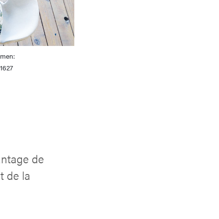
men:
41627
antage de
t de la