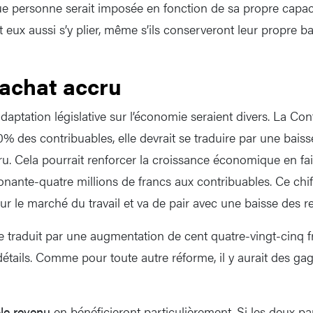
aque personne serait imposée en fonction de sa propre capa
 eux aussi s’y plier, même s’ils conserveront leur propre b
’achat accru
adaptation législative sur l’économie seraient divers. La Co
% des contribuables, elle devrait se traduire par une baiss
ru. Cela pourrait renforcer la croissance économique en f
onante-quatre millions de francs aux contribuables. Ce chif
r le marché du travail et va de pair avec une baisse des rec
 traduit par une augmentation de cent quatre-vingt-cinq 
détails. Comme pour toute autre réforme, il y aurait des ga
le revenu
en bénéficieront particulièrement. Si les deux p