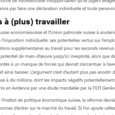
eproche de «bureaucratie insupportable» qu’ils jugent exagé
ce par faire une déclaration individuelle et toute personne
 à (plus) travailler
usse economiesuisse et l’Union patronale suisse à soutenir
 l’imposition individuelle: ses potentielles vertus sur l’emplo
ations supplémentaires au travail pour les seconds revenus
n potentiel de main-d’œuvre jusqu’ici inexploité, alors que
ntés à un manque de forces qui devrait s’accentuer à l’aven
it ainsi baisser. L’argument n’est d’autant plus pas anodin 
uisse à dix millions, dont les impacts négatifs potentiellemen
 mis en évidence par une étude mandatée par la FER Genèv
 l’Institut de politique économique suisse, la réforme devra
onnes d’entrer sur le marché du travail. Si l’on ajoute celle