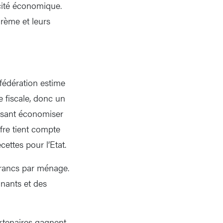
cité économique.
arème et leurs
nfédération estime
e fiscale, donc un
aisant économiser
fre tient compte
ettes pour l’Etat.
francs par ménage.
gnants et des
artenaires gagnent