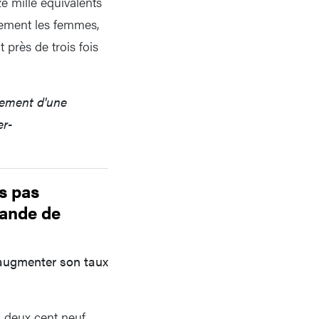
e mille équivalents
alement les femmes,
 près de trois fois
ement d'une
er-
s pas
mande de
à augmenter son taux
n deux cent neuf