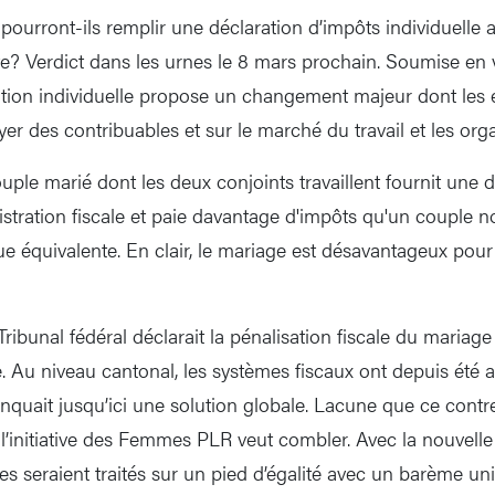
ourront-ils remplir une déclaration d’impôts individuelle a
e? Verdict dans les urnes le 8 mars prochain. Soumise en vo
ition individuelle propose un changement majeur dont les ef
yer des contribuables et sur le marché du travail et les orga
ple marié dont les deux conjoints travaillent fournit une d
tration fiscale et paie davantage d'impôts qu'un couple n
e équivalente. En clair, le mariage est désavantageux pour
 Tribunal fédéral déclarait la pénalisation fiscale du mariage
e. Au niveau cantonal, les systèmes fiscaux ont depuis été 
anquait jusqu’ici une solution globale. Lacune que ce contr
 l’initiative des Femmes PLR veut combler. Avec la nouvelle
es seraient traités sur un pied d’égalité avec un barème un