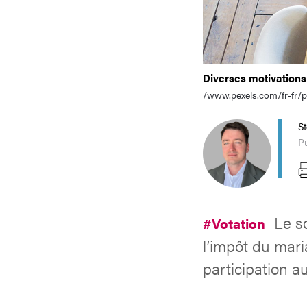
Diverses motivations 
/www.pexels.com/fr-fr/p
S
Pu
Le s
#Votation
l’impôt du mari
participation a