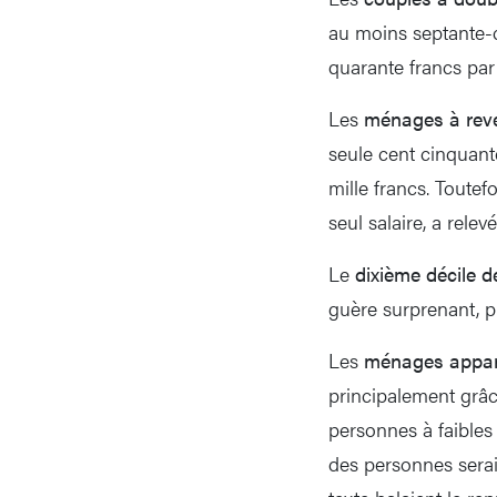
au moins septante-c
quarante francs par
Les
ménages à rev
seule cent cinquant
mille francs. Toute
seul salaire, a rele
Le
dixième décile d
guère surprenant, p
Les
ménages appart
principalement grâce
personnes à faibles
des personnes serai