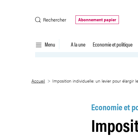
Saut au contenu principal
Rechercher
Abonnement papier
Menu
A la une
Economie et politique
Imposition individuelle: un levie
Accueil
Imposition individuelle: un levier pour élargir 
Economie et po
Imposit