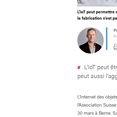
L’IoT peut permettre 
la fabrication n’est 
P
Pu
L’IoT peut êt
#
peut aussi l’ag
L’Internet des obje
l’Association Suiss
30 mars à Berne. Sa