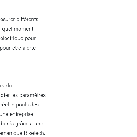
esurer différents
 à quel moment
oélectrique pour
pour être alerté
ers du
loter les paramètres
réel le pouls des
r une entreprise
aborés grâce à une
lémanique Biketech.