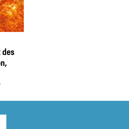
t des
n,
4