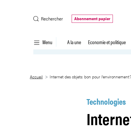
Saut au contenu principal
Rechercher
Abonnement papier
Menu
A la une
Economie et politique
Internet des objets: bon pour 
Accueil
Internet des objets: bon pour l'environnement
Technologies
Interne