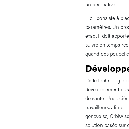
un peu hâtive.
L’IoT consiste à pla
paramètres. Un prod
exact il doit apport
suivre en temps réel
quand des poubelles
Développ
Cette technologie pe
développement durabl
de santé. Une aciér
travailleurs, afin d’
genevoise, Orbiwise
solution basée sur 