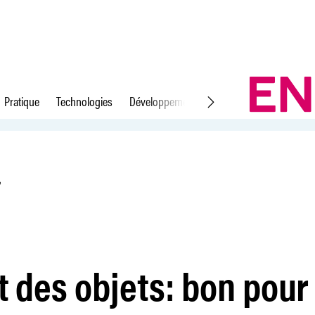
Pratique
Technologies
Développement durable
Droit du travail
l&#39;environnement?
?
t des objets: bon pour