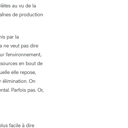
ètes au vu de la
haînes de production
is par la
a ne veut pas dire
our l’environnement,
ssources en bout de
uelle elle repose,
r élimination. On
tal. Parfois pas. Or,
us facile à dire