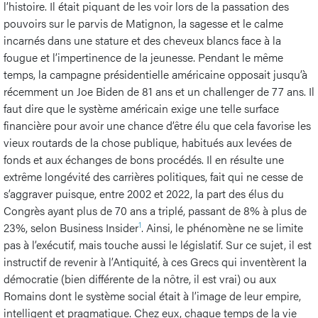
l’histoire. Il était piquant de les voir lors de la passation des
pouvoirs sur le parvis de Matignon, la sagesse et le calme
incarnés dans une stature et des cheveux blancs face à la
fougue et l’impertinence de la jeunesse. Pendant le même
temps, la campagne présidentielle américaine opposait jusqu’à
récemment un Joe Biden de 81 ans et un challenger de 77 ans. Il
faut dire que le système américain exige une telle surface
financière pour avoir une chance d’être élu que cela favorise les
vieux routards de la chose publique, habitués aux levées de
fonds et aux échanges de bons procédés. Il en résulte une
extrême longévité des carrières politiques, fait qui ne cesse de
s’aggraver puisque, entre 2002 et 2022, la part des élus du
Congrès ayant plus de 70 ans a triplé, passant de 8% à plus de
1
23%, selon Business Insider
. Ainsi, le phénomène ne se limite
pas à l’exécutif, mais touche aussi le législatif. Sur ce sujet, il est
instructif de revenir à l’Antiquité, à ces Grecs qui inventèrent la
démocratie (bien différente de la nôtre, il est vrai) ou aux
Romains dont le système social était à l’image de leur empire,
intelligent et pragmatique. Chez eux, chaque temps de la vie