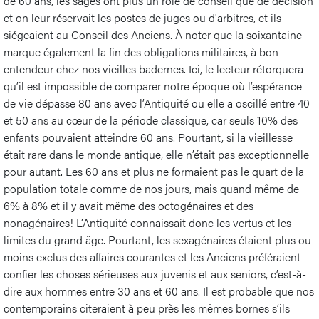
de 60 ans, les sages ont plus un rôle de conseil que de décision
et on leur réservait les postes de juges ou d'arbitres, et ils
siégeaient au Conseil des Anciens. À noter que la soixantaine
marque également la fin des obligations militaires, à bon
entendeur chez nos vieilles badernes. Ici, le lecteur rétorquera
qu’il est impossible de comparer notre époque où l’espérance
de vie dépasse 80 ans avec l’Antiquité ou elle a oscillé entre 40
et 50 ans au cœur de la période classique, car seuls 10% des
enfants pouvaient atteindre 60 ans. Pourtant, si la vieillesse
était rare dans le monde antique, elle n’était pas exceptionnelle
pour autant. Les 60 ans et plus ne formaient pas le quart de la
population totale comme de nos jours, mais quand même de
6% à 8% et il y avait même des octogénaires et des
nonagénaires! L’Antiquité connaissait donc les vertus et les
limites du grand âge. Pourtant, les sexagénaires étaient plus ou
moins exclus des affaires courantes et les Anciens préféraient
confier les choses sérieuses aux juvenis et aux seniors, c’est-à-
dire aux hommes entre 30 ans et 60 ans. Il est probable que nos
contemporains citeraient à peu près les mêmes bornes s’ils