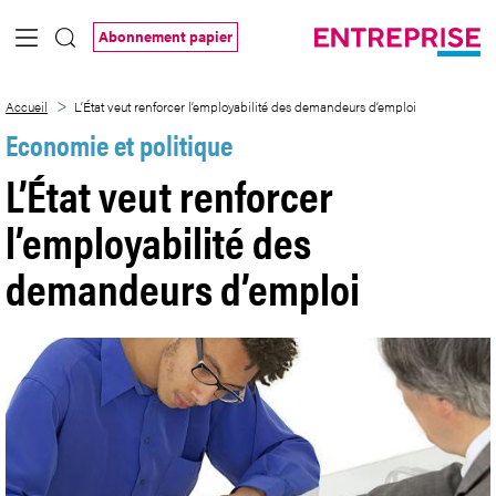
Saut au contenu principal
Abonnement papier
L’État veut renforcer l’employabilité de
Accueil
L’État veut renforcer l’employabilité des demandeurs d’emploi
Economie et politique
L’État veut renforcer
l’employabilité des
demandeurs d’emploi