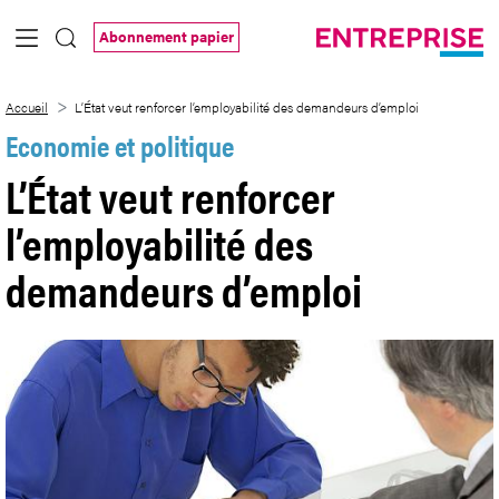
Saut au contenu principal
Abonnement papier
L’État veut renforcer l’employabilité de
Accueil
L’État veut renforcer l’employabilité des demandeurs d’emploi
Economie et politique
L’État veut renforcer
l’employabilité des
demandeurs d’emploi