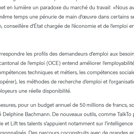
met en lumière un paradoxe du marché du travail: «Nous a
ême temps une pénurie de main d’œuvre dans certains sec
conseillère d’État chargée de l’économie et de l’emploi e
rrespondre les profils des demandeurs d’emploi aux besoi
e cantonal de l’emploi (OCE) entend améliorer l’employabilit
 compétences techniques et métiers, les compétences sociale
érer), les méthodes de recherche d’emploi et l’organisatio
oyeurs une réelle disponibilité.
sures, pour un budget annuel de 50 millions de francs, so
é Delphine Bachmann. De nouveaux outils, comme TalkTo po
et Lift tes talents s’appuient notamment sur l’intelligence a
personnalisés. Des parcours coconstruits avec de grandes en