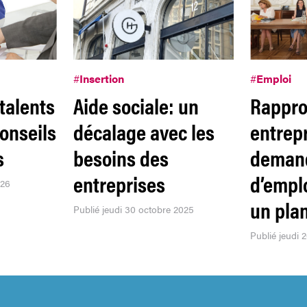
#
Insertion
#
Emploi
talents
Aide sociale: un
Rappro
conseils
décalage avec les
entrepr
s
besoins des
deman
entreprises
d’empl
026
un pla
Publié jeudi 30 octobre 2025
Publié jeudi 