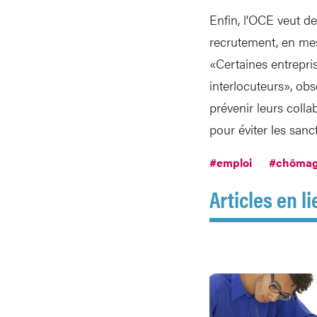
Enfin, l’OCE veut d
recrutement, en mes
«Certaines entrepris
interlocuteurs», ob
prévenir leurs coll
pour éviter les sanc
#emploi
#chôma
Articles en li