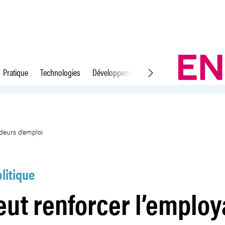
Pratique
Technologies
Développement durable
Droit du travail
bilité des demandeurs d’emploi
ndeurs d’emploi
litique
veut renforcer l’employ