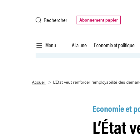
Saut au contenu principal
Rechercher
Abonnement papier
Menu
A la une
Economie et politique
L’État veut renforcer l’employa
Accueil
L’État veut renforcer l’employabilité des dema
Economie et po
L’État 