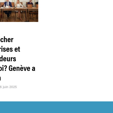
cher
ises et
deurs
oi? Genève a
n
26 juin 2025