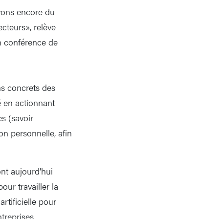
vons encore du
teurs», relève
n conférence de
ns concrets des
é en actionnant
s (savoir
n personnelle, afin
nt aujourd’hui
ur travailler la
rtificielle pour
treprises