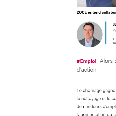
L’OCE entend collabor
S
Pu
Alors
#Emploi
d’action.
Le chômage gagne du
le nettoyage et le 
demandeurs d’emploi,
l’augmentation du c