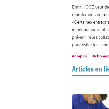
Enfin, l’OCE veut d
recrutement, en mes
«Certaines entrepris
interlocuteurs», ob
prévenir leurs coll
pour éviter les sanc
#emploi
#chôma
Articles en li