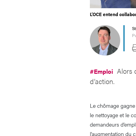
L’OCE entend collabor
S
Pu
Alors
#Emploi
d’action.
Le chômage gagne du
le nettoyage et le 
demandeurs d’emploi,
l’augmentation du c