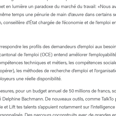
met en lumière un paradoxe du marché du travail: «Nous a
ême temps une pénurie de main d’œuvre dans certains sec
conseillère d’État chargée de l’économie et de l’emploi e
rrespondre les profils des demandeurs d’emploi aux besoi
e cantonal de l’emploi (OCE) entend améliorer l’employabilit
 compétences techniques et métiers, les compétences sociale
érer), les méthodes de recherche d’emploi et l’organisatio
oyeurs une réelle disponibilité.
sures, pour un budget annuel de 50 millions de francs, so
é Delphine Bachmann. De nouveaux outils, comme TalkTo po
et Lift tes talents s’appuient notamment sur l’intelligence a
personnalisés. Des parcours coconstruits avec de grandes en