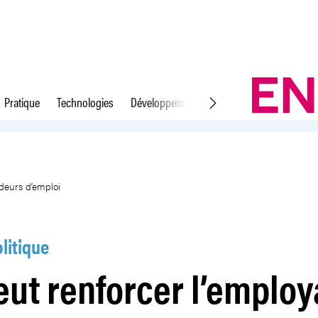
Pratique
Technologies
Développement durable
Droit du travail
bilité des demandeurs d’emploi
ndeurs d’emploi
litique
veut renforcer l’employ