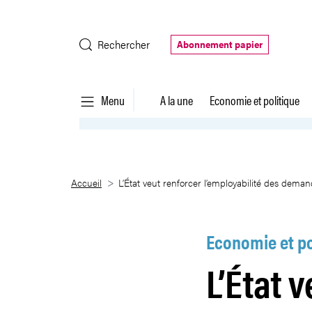
Saut au contenu principal
Rechercher
Abonnement papier
Menu
A la une
Economie et politique
L’État veut renforcer l’employa
Accueil
L’État veut renforcer l’employabilité des dema
Economie et po
L’État 