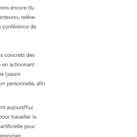
vons encore du
teurs», relève
n conférence de
ns concrets des
é en actionnant
s (savoir
n personnelle, afin
nt aujourd’hui
ur travailler la
rtificielle pour
treprises