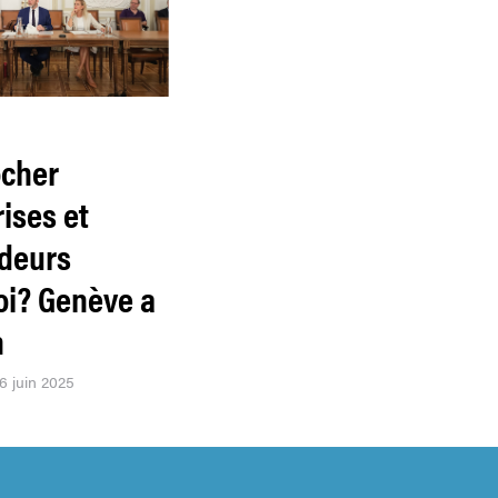
cher
ises et
deurs
oi? Genève a
n
26 juin 2025