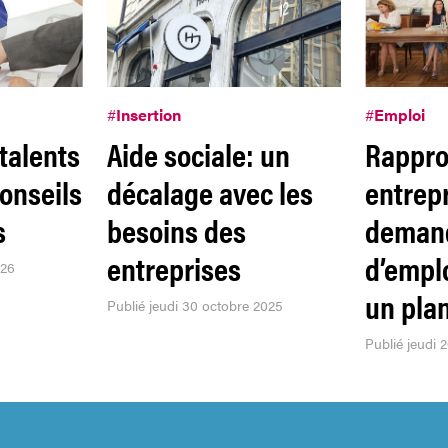
#
Insertion
#
Emploi
talents
Aide sociale: un
Rappro
conseils
décalage avec les
entrepr
s
besoins des
deman
entreprises
d’empl
026
un pla
Publié jeudi 30 octobre 2025
Publié jeudi 