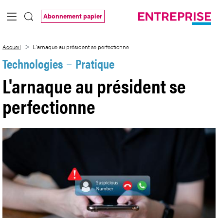
Saut au contenu principal
Abonnement papier
L&#39;arnaque au président se perfecti
Accueil
L'arnaque au président se perfectionne
Technologies
Pratique
L'arnaque au président se
perfectionne