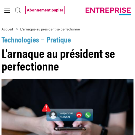
Saut au contenu principal
Abonnement papier
L&#39;arnaque au président se perfecti
Accueil
L'arnaque au président se perfectionne
Technologies
Pratique
L'arnaque au président se
perfectionne