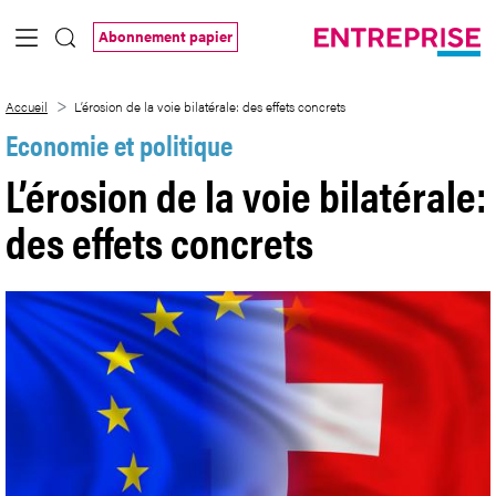
Saut au contenu principal
Abonnement papier
L’érosion de la voie bilatérale: des effets
Accueil
L’érosion de la voie bilatérale: des effets concrets
Economie et politique
L’érosion de la voie bilatérale:
des effets concrets