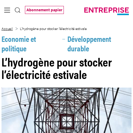
Saut au contenu principal
Abonnement papier
L’hydrogène pour stocker l’électricité est
Accueil
L’hydrogène pour stocker l’électricité estivale
Economie et
Développement
politique
durable
L’hydrogène pour stocker
l’électricité estivale