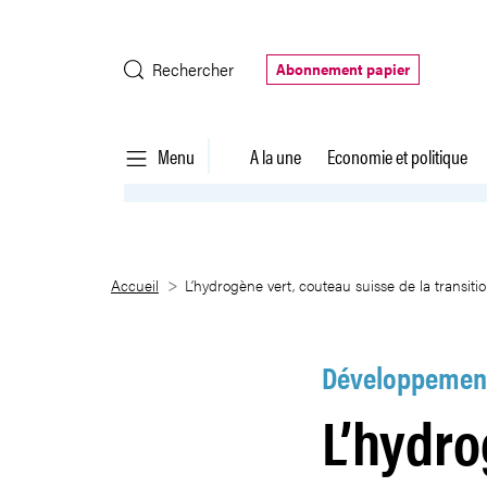
Saut au contenu principal
Rechercher
Abonnement papier
Menu
A la une
Economie et politique
L’hydrogène vert, couteau suisse
Accueil
L’hydrogène vert, couteau suisse de la transit
Développement
L’hydro