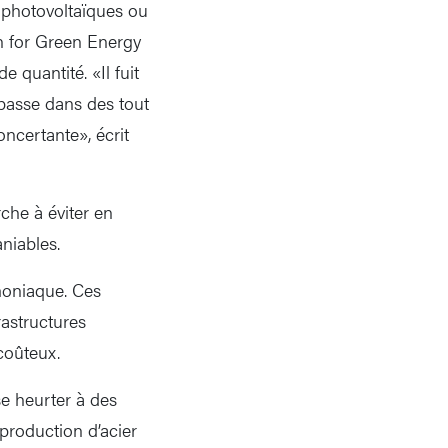
ns photovoltaïques ou
on for Green Energy
e quantité. «Il fuit
e passe dans des tout
ncertante», écrit
rche à éviter en
niables.
moniaque. Ces
rastructures
coûteux.
se heurter à des
 production d’acier