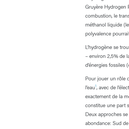
Gruyère Hydrogen Pow
combustion, le tran
méthanol liquide (le 
polyvalence pourrait
L’hydrogène se trouv
– environ 2,5% de l
d’énergies fossiles 
Pour jouer un rôle d
1
l’eau
, avec de l’éle
exactement de la mêm
constitue une part 
Deux approches se dé
abondance: Sud de l