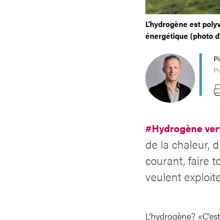
L’hydrogène est polyv
énergétique (photo d’i
P
Pu
#Hydrogène ver
de la chaleur,
courant, faire 
veulent exploit
L’hydrogène? «C’est