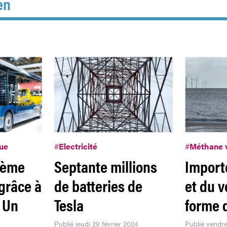
en
que
#
Electricité
#
Méthane 
stème
Septante millions
Importe
grâce à
de batteries de
et du v
 Un
Tesla
forme 
Publié jeudi 29 février 2024
Publié vendre