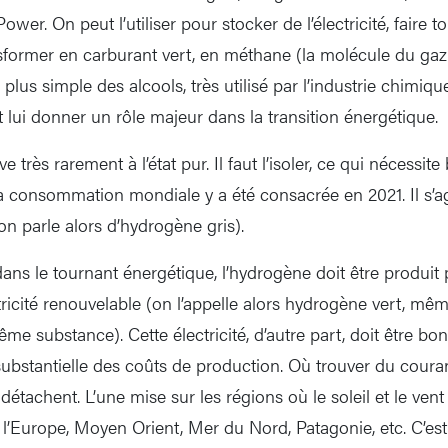
er. On peut l’utiliser pour stocker de l’électricité, faire 
sformer en carburant vert, en méthane (la molécule du gaz
plus simple des alcools, très utilisé par l’industrie chimiqu
 lui donner un rôle majeur dans la transition énergétique.
e très rarement à l’état pur. Il faut l’isoler, ce qui nécessi
a consommation mondiale y a été consacrée en 2021. Il s’ag
(on parle alors d’hydrogène gris).
ans le tournant énergétique, l’hydrogène doit être produit 
ctricité renouvelable (on l’appelle alors hydrogène vert, même 
e substance). Cette électricité, d’autre part, doit être bon
substantielle des coûts de production. Où trouver du couran
tachent. L’une mise sur les régions où le soleil et le vent
’Europe, Moyen Orient, Mer du Nord, Patagonie, etc. C’es