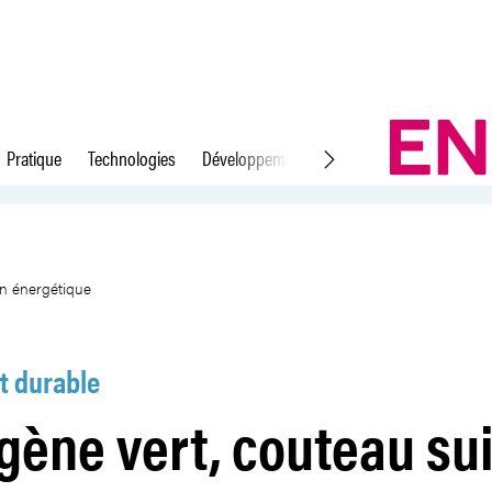
Pratique
Technologies
Développement durable
Droit du travail
 de la transition énergétique
ion énergétique
 durable
gène vert, couteau su