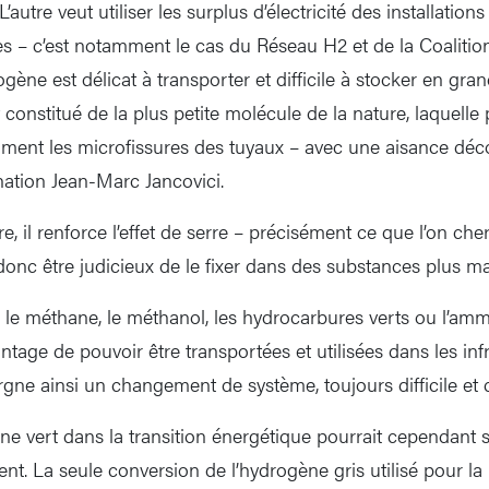
L’autre veut utiliser les surplus d’électricité des installatio
es – c’est notamment le cas du Réseau H2 et de la Coaliti
gène est délicat à transporter et difficile à stocker en grand
st constitué de la plus petite molécule de la nature, laquell
mment les microfissures des tuyaux – avec une aisance déco
nation Jean-Marc Jancovici.
e, il renforce l’effet de serre – précisément ce que l’on che
 donc être judicieux de le fixer dans des substances plus ma
, le méthane, le méthanol, les hydrocarbures verts ou l’am
ntage de pouvoir être transportées et utilisées dans les inf
rgne ainsi un changement de système, toujours difficile et 
ène vert dans la transition énergétique pourrait cependant 
nt. La seule conversion de l’hydrogène gris utilisé pour la