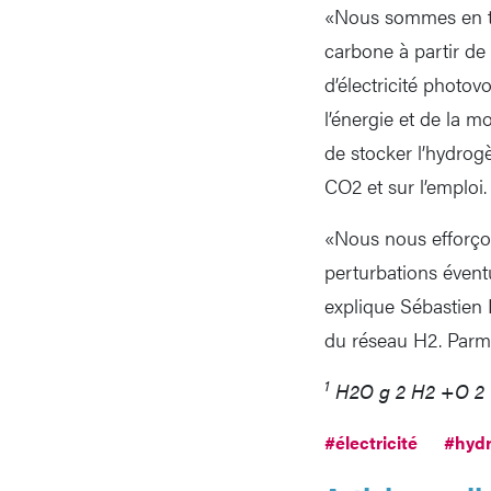
«Nous sommes en tra
carbone à partir de 
d’électricité photo
l’énergie et de la m
de stocker l’hydrogè
CO2 et sur l’emploi.
«Nous nous efforço
perturbations éventu
explique Sébastien 
du réseau H2. Parm
1
H2O g 2 H2 +O 2
#électricité
#hyd