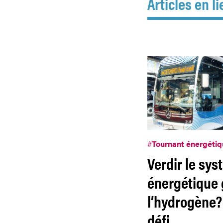
Articles en li
#
Tournant énergéti
Verdir le sy
énergétique 
l’hydrogène?
défi