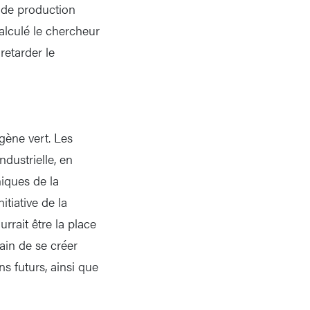
 de production
alculé le chercheur
retarder le
gène vert. Les
dustrielle, en
niques de la
tiative de la
rait être la place
ain de se créer
s futurs, ainsi que