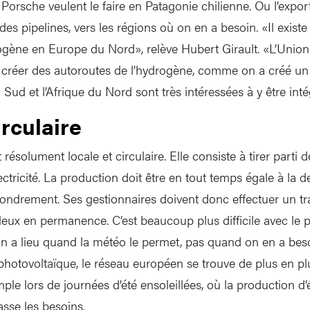
Porsche veulent le faire en Patagonie chilienne. Ou l’expor
 des pipelines, vers les régions où on en a besoin. «Il exist
ogène en Europe du Nord», relève Hubert Girault. «L’Unio
et créer des autoroutes de l’hydrogène, comme on a créé u
 Sud et l’Afrique du Nord sont très intéressées à y être int
irculaire
résolument locale et circulaire. Elle consiste à tirer parti d
électricité. La production doit être en tout temps égale à la
ffondrement. Ses gestionnaires doivent donc effectuer un tr
 deux en permanence. C’est beaucoup plus difficile avec le 
ion a lieu quand la météo le permet, pas quand on en a beso
otovoltaïque, le réseau européen se trouve de plus en pl
mple lors de journées d’été ensoleillées, où la production d’é
sse les besoins.