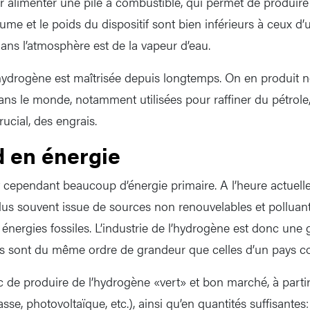
ur alimenter une pile à combustible, qui permet de produire d
lume et le poids du dispositif sont bien inférieurs à ceux d’
 dans l’atmosphère est de la vapeur d’eau.
hydrogène est maîtrisée depuis longtemps. On en produit n
ns le monde, notamment utilisées pour raffiner du pétrole
rucial, des engrais.
 en énergie
cependant beaucoup d’énergie primaire. A l’heure actuelle, 
plus souvent issue de sources non renouvelables et polluan
nergies fossiles. L’industrie de l’hydrogène est donc une 
s sont du même ordre de grandeur que celles d’un pays c
c de produire de l’hydrogène «vert» et bon marché, à partir
se, photovoltaïque, etc.), ainsi qu’en quantités suffisantes: