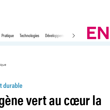
Pratique
Technologies
Développement durable
Droit du travail
nsition énergétique
tique
 durable
gène vert au cœur la