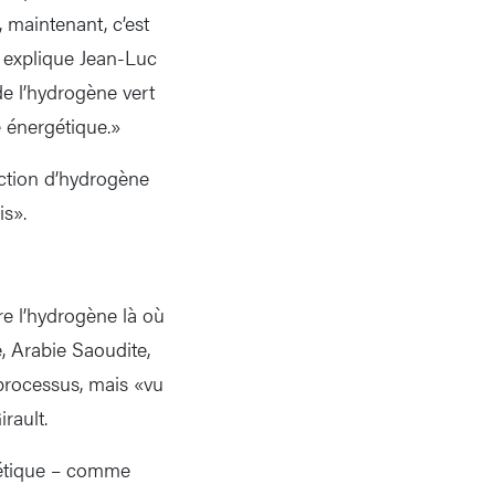
 maintenant, c’est
, explique Jean-Luc
de l’hydrogène vert
e énergétique.»
uction d’hydrogène
is».
re l’hydrogène là où
e, Arabie Saoudite,
processus, mais «vu
rault.
hétique – comme