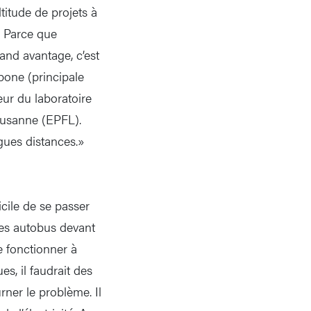
itude de projets à
? Parce que
and avantage, c’est
rbone (principale
eur du laboratoire
Lausanne (EPFL).
gues distances.»
icile de se passer
 les autobus devant
e fonctionner à
ues, il faudrait des
ner le problème. Il