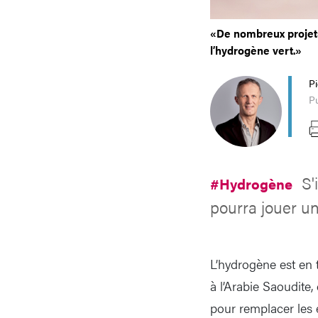
«De nombreux projets
l’hydrogène vert.»
P
Pu
S'
#Hydrogène
pourra jouer un
L’hydrogène est en t
à l’Arabie Saoudite,
pour remplacer les é