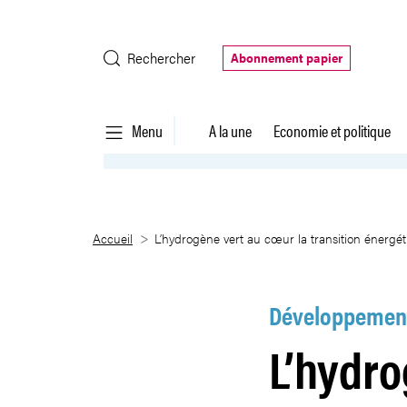
Saut au contenu principal
Rechercher
Abonnement papier
Menu
A la une
Economie et politique
L’hydrogène vert au cœur la tra
Accueil
L’hydrogène vert au cœur la transition énergé
Développement
L’hydro