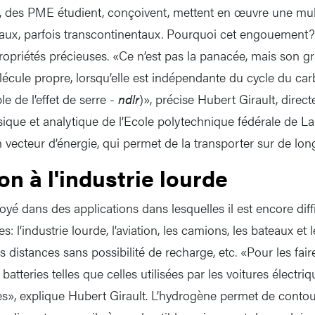
 des PME étudient, conçoivent, mettent en œuvre une mult
locaux, parfois transcontinentaux. Pourquoi cet engouement
ropriétés précieuses. «Ce n’est pas la panacée, mais son gr
olécule propre, lorsqu’elle est indépendante du cycle du ca
e de l’effet de serre -
ndlr
)», précise Hubert Girault, direct
sique et analytique de l’Ecole polytechnique fédérale de 
 vecteur d’énergie, qui permet de la transporter sur de lon
ion à l'industrie lourde
loyé dans des applications dans lesquelles il est encore diff
s: l’industrie lourde, l’aviation, les camions, les bateaux et
 distances sans possibilité de recharge, etc. «Pour les fair
s batteries telles que celles utilisées par les voitures électriq
s», explique Hubert Girault. L’hydrogène permet de contour