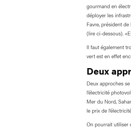
gourmand en électric
déployer les infrast
Favre, président de
(lire ci-dessous). «
Il faut également t
vert est en effet en
Deux app
Deux approches se di
l’électricité photov
Mer du Nord, Sahara
le prix de l’électric
On pourrait utilise