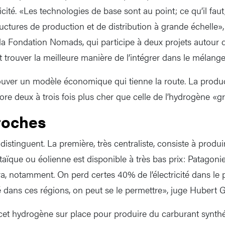
ité. «Les technologies de base sont au point; ce qu’il faut,
ructures de production et de distribution à grande échelle»
 la Fondation Nomads, qui participe à deux projets autour 
Et trouver la meilleure manière de l’intégrer dans le mélang
rouver un modèle économique qui tienne la route. La prod
core deux à trois fois plus cher que celle de l’hydrogène «gr
roches
stinguent. La première, très centraliste, consiste à produi
oltaïque ou éolienne est disponible à très bas prix: Patagoni
, notamment. On perd certes 40% de l’électricité dans le 
ité dans ces régions, on peut se le permettre», juge Hubert Gi
r cet hydrogène sur place pour produire du carburant synt