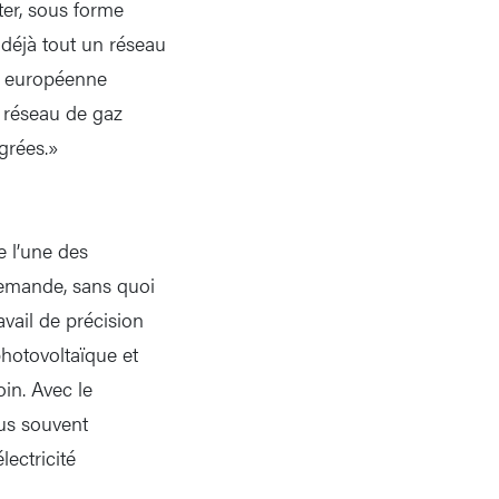
ter, sous forme
e déjà tout un réseau
n européenne
n réseau de gaz
égrées.»
e l’une des
 demande, sans quoi
avail de précision
photovoltaïque et
in. Avec le
us souvent
lectricité