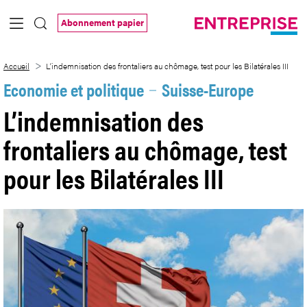
Saut au contenu principal
Abonnement papier
L’indemnisation des frontaliers au chômage
Accueil
L’indemnisation des frontaliers au chômage, test pour les Bilatérales III
Economie et politique
Suisse-Europe
L’indemnisation des
frontaliers au chômage, test
pour les Bilatérales III