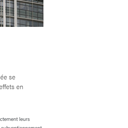
vée se
ffets en
ectement leurs
de subventionnement