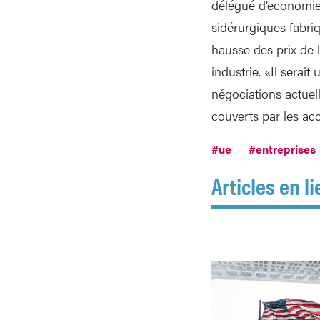
délégué d’economies
sidérurgiques fabri
hausse des prix de 
industrie. «Il serai
négociations actuel
couverts par les acc
#ue
#entreprises
Articles en li