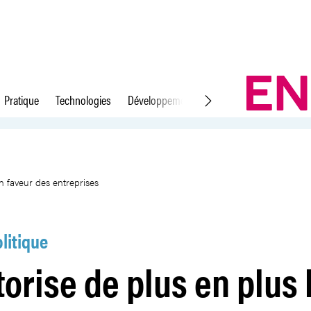
Pratique
Technologies
Développement durable
Droit du travail
s aides d’Etat en faveur des entr
en faveur des entreprises
litique
torise de plus en plus 