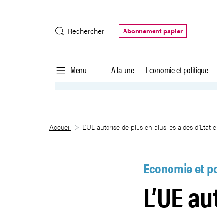
Saut au contenu principal
Rechercher
Abonnement papier
Menu
A la une
Economie et politique
L’UE autorise de plus en plus le
Accueil
L’UE autorise de plus en plus les aides d’Etat 
Economie et po
L’UE au