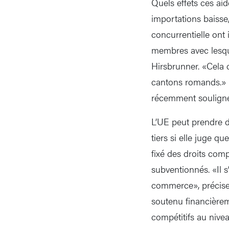
Quels effets ces aid
importations baisse,
concurrentielle ont
membres avec lesque
Hirsbrunner. «Cela 
cantons romands.»
récemment souligné l
L’UE peut prendre d
tiers si elle juge q
fixé des droits com
subventionnés. «Il 
commerce», précise
soutenu financièrem
compétitifs au nivea