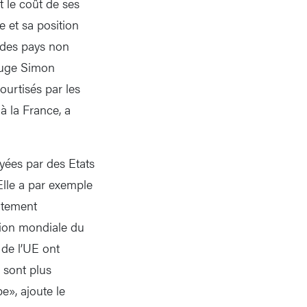
t le coût de ses
e et sa position
n des pays non
juge Simon
urtisés par les
 à la France, a
yées par des Etats
 Elle a par exemple
utement
tion mondiale du
de l’UE ont
 sont plus
e», ajoute le