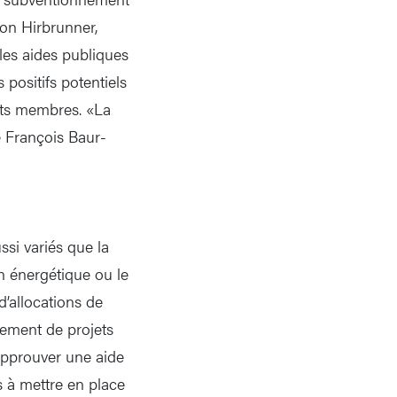
on Hirbrunner,
 les aides publiques
 positifs potentiels
tats membres. «La
e François Baur-
ssi variés que la
on énergétique ou le
’allocations de
cement de projets
approuver une aide
s à mettre en place