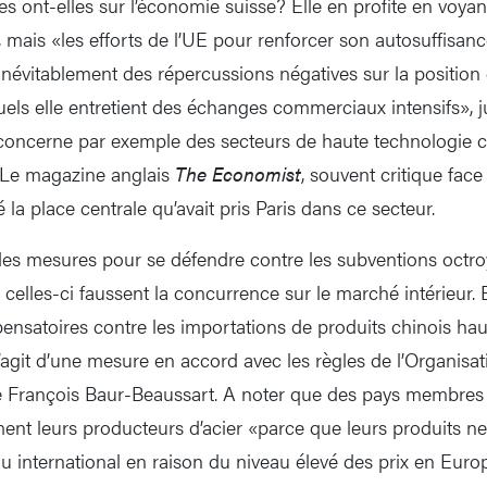
es ont-elles sur l’économie suisse? Elle en profite en voyan
 mais «les efforts de l’UE pour renforcer son autosuffisanc
 inévitablement des répercussions négatives sur la positio
ls elle entretient des échanges commerciaux intensifs», 
concerne par exemple des secteurs de haute technologie co
 Le magazine anglais
The Economist
, souvent critique face
a place centrale qu’avait pris Paris dans ce secteur.
es mesures pour se défendre contre les subventions octro
ue celles-ci faussent la concurrence sur le marché intérieur.
pensatoires contre les importations de produits chinois ha
s’agit d’une mesure en accord avec les règles de l’Organisa
 François Baur-Beaussart. A noter que des pays membres 
ent leurs producteurs d’acier «parce que leurs produits ne
u international en raison du niveau élevé des prix en Europ