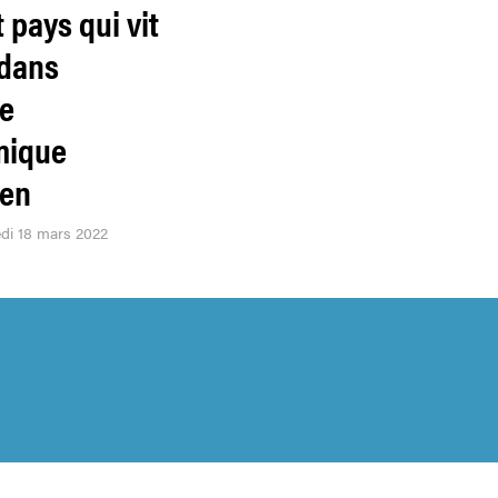
t pays qui vit
 dans
ce
mique
éen
edi 18 mars 2022