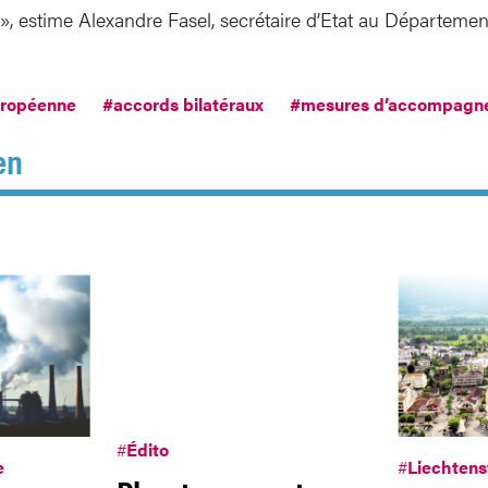
», estime Alexandre Fasel, secrétaire d’Etat au Départemen
uropéenne
#accords bilatéraux
#mesures d’accompagn
en
#
Édito
e
#
Liechtens