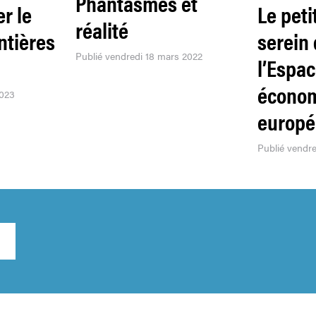
Phantasmes et
er le
Le peti
réalité
ntières
serein
Publié vendredi 18 mars 2022
l’Espa
écono
2023
europ
Publié vendr