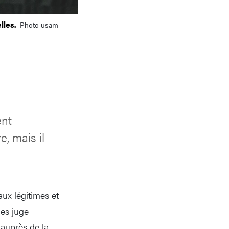
lles.
Photo usam
ent
, mais il
ux légitimes et
les juge
 auprès de la