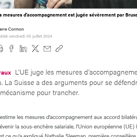
s mesures d’accompagnement est jugée sévèrement par Bruxe
ierre Cormon
blié vendredi 05 juillet 2024
L’UE juge les mesures d’accompagnem
éraux
s. La Suisse a des arguments pour se défendre
e mécanisme pour trancher.
 estime les mesures d’accompagnement aux accord bilatéra
évenir la sous-enchère salariale, l’Union européenne (UE) 
est ce qu’a expliqué Nathalie Sleeman, première conseillère