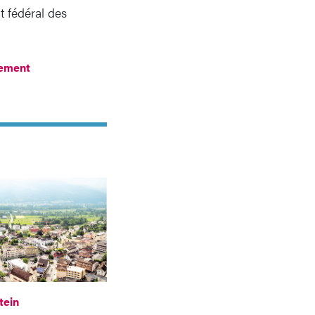
t fédéral des
ement
tein