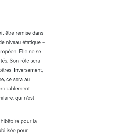
oit être remise dans
de niveau étatique –
uropéen. Elle ne se
tés. Son rôle sera
itres. Inversement,
se, ce sera au
s probablement
aire, qui n’est
hibitoire pour la
abilisée pour