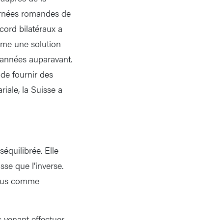
urnées romandes de
cord bilatéraux a
comme une solution
 années auparavant.
 de fournir des
riale, la Suisse a
séquilibrée. Elle
se que l’inverse.
t vus comme
 venant effectuer