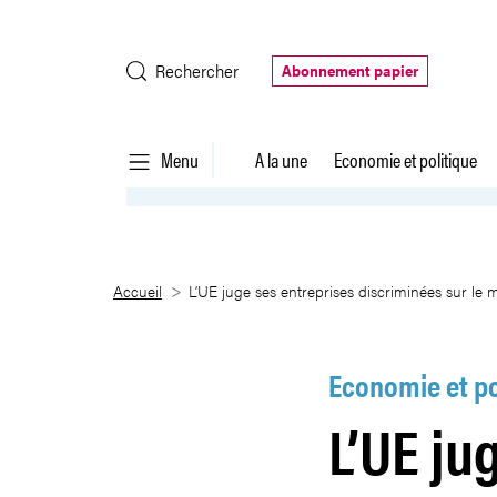
Saut au contenu principal
Rechercher
Abonnement papier
Menu
A la une
Economie et politique
L’UE juge ses entreprises discr
Accueil
L’UE juge ses entreprises discriminées sur le 
Economie et po
L’UE ju