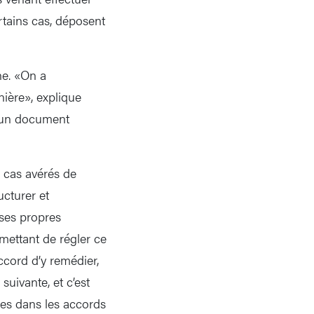
rtains cas, déposent
ne. «On a
ière», explique
e: un document
 cas avérés de
ucturer et
 ses propres
mettant de régler ce
accord d’y remédier,
suivante, et c’est
ges dans les accords