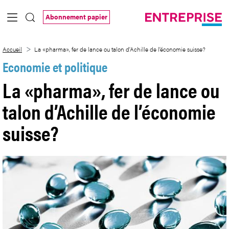
Saut au contenu principal
Abonnement papier
La «pharma», fer de lance ou talon d’Ach
Accueil
La «pharma», fer de lance ou talon d’Achille de l’économie suisse?
Economie et politique
La «pharma», fer de lance ou
talon d’Achille de l’économie
suisse?