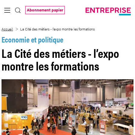
Saut au contenu principal
Abonnement papier
La Cité des métiers - l’expo montre les f
Accueil
La Cité des métiers - l’expo montre les formations
Economie et politique
La Cité des métiers - l’expo
montre les formations