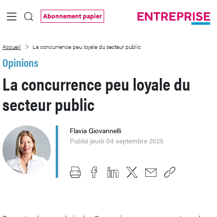
Saut au contenu principal
Abonnement papier
La concurrence peu loyale du secteur pu
Accueil
La concurrence peu loyale du secteur public
Opinions
La concurrence peu loyale du
secteur public
Flavia Giovannelli
Publié jeudi 04 septembre 2025