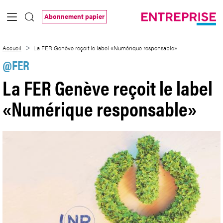
Saut au contenu principal
Abonnement papier
La FER Genève reçoit le label «Numériq
Accueil
La FER Genève reçoit le label «Numérique responsable»
@FER
La FER Genève reçoit le label
«Numérique responsable»