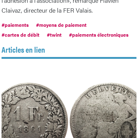
l'adhésion à l'association», remarque Flavien
Claivaz, directeur de la FER Valais.
#paiements
#moyens de paiement
#cartes de débit
#twint
#paiements électroniques
Articles en lien