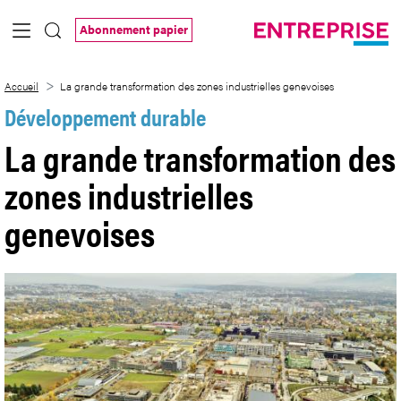
Saut au contenu principal
Abonnement papier
La grande transformation des zones indu
Accueil
La grande transformation des zones industrielles genevoises
Développement durable
La grande transformation des
zones industrielles
genevoises