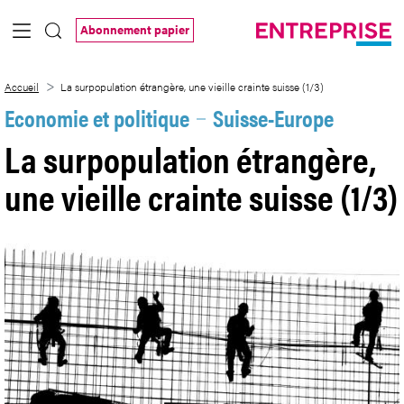
Saut au contenu principal
Abonnement papier
La surpopulation étrangère, une vieille cr
Accueil
La surpopulation étrangère, une vieille crainte suisse (1/3)
Economie et politique
Suisse-Europe
La surpopulation étrangère,
une vieille crainte suisse (1/3)