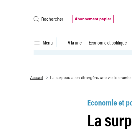
Saut au contenu principal
Rechercher
Abonnement papier
Menu
A la une
Economie et politique
La surpopulation étrangère, une 
Accueil
La surpopulation étrangère, une vieille crainte 
Economie et po
La surp