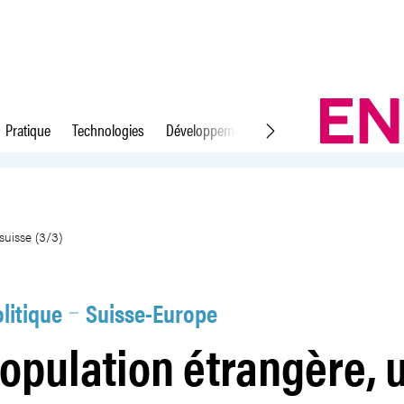
Pratique
Technologies
Développement durable
Droit du travail
vieille crainte suisse (3/3)
suisse (3/3)
litique
Suisse-Europe
opulation étrangère, 