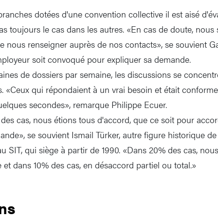
ranches dotées d'une convention collective il est aisé d'év
 pas toujours le cas dans les autres. «En cas de doute, nou
 nous renseigner auprès de nos contacts», se souvient Gabri
employeur soit convoqué pour expliquer sa demande.
aines de dossiers par semaine, les discussions se concentre
. «Ceux qui répondaient à un vrai besoin et était conform
quelques secondes», remarque Philippe Ecuer.
es cas, nous étions tous d'accord, que ce soit pour accord
de», se souvient Ismail Türker, autre figure historique de
 au SIT, qui siège à partir de 1990. «Dans 20% des cas, nou
 et dans 10% des cas, en désaccord partiel ou total.»
ns