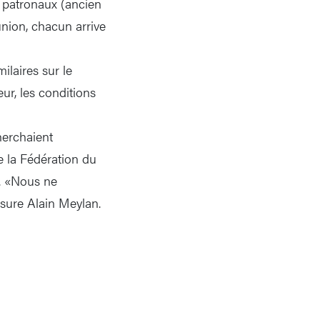
 patronaux (ancien
nion, chacun arrive
ilaires sur le
eur, les conditions
herchaient
e la Fédération du
s. «Nous ne
ssure Alain Meylan.