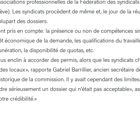
ociations professionnelles de la Fédération des syndicats
e). Les syndicats procèdent de même et, le jour de la réu
plupart des dossiers.
sont pris en compte: la présence ou non de compétences sim
rêt économique de la demande, les qualifications du travaill
nération, la disponibilité de quotas, etc.
lus enclin à accorder des permis, alors que les syndicats c
es locaux», rapporte Gabriel Barrillier, ancien secrétaire d
istorique de la commission. Il y avait cependant des limite
re sérieusement un dossier qui n'était pas acceptable», a
tre crédibilité.»