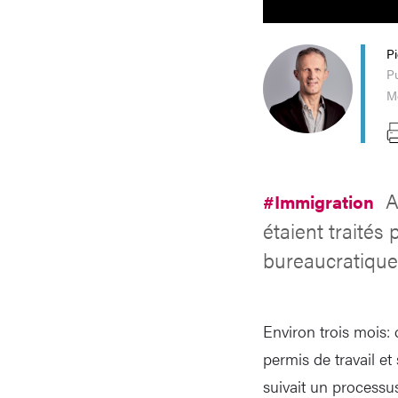
P
Pu
Mo
A
#Immigration
étaient traités
bureaucratique
Environ trois mois:
permis de travail et
suivait un processus 