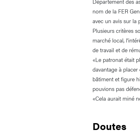
Département des ass
nom de la FER Genèv
avec un avis sur la 
Plusieurs critères 
marché local, l'inté
de travail et de rému
«Le patronat était p
davantage à placer d
bâtiment et figure h
pouvions pas défend
«Cela aurait miné no
Doutes