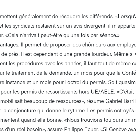
mettent généralement de résoudre les différends. «Lorsqu'
et les syndicats restaient sur un avis divergent, il m'appart
r. «Cela n'arrivait peut-être qu'une fois par séance.»
antages. Il permet de proposer des chômeurs aux employeu
l de près. Il est cependant d'une grande lourdeur. Même si
ent les procédures avec les années, il faut tout de même c
r le traitement de la demande, un mois pour que la Confé
e instance et un mois pour l'octroi du permis. Soit quasim
our les permis de ressortissants hors UE/AELE. «C'était 
 mobilisait beaucoup de ressources», résume Gabriel Barrill
t la conjoncture qui donne le rythme. Les permis octroyé
ugmentent quand elle bonne. «Nous trouvions toujours un
 d'un réel besoin», assure Philippe Ecuer. «Si Genève ava