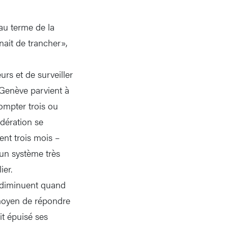
au terme de la
enait de trancher»,
rs et de surveiller
 Genève parvient à
ompter trois ou
dération se
ent trois mois –
un système très
ier.
s diminuent quand
 moyen de répondre
it épuisé ses