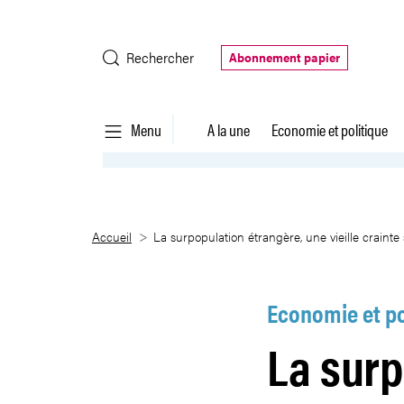
Saut au contenu principal
Rechercher
Abonnement papier
Menu
A la une
Economie et politique
La surpopulation étrangère, une 
Accueil
La surpopulation étrangère, une vieille crainte 
Economie et po
La surp