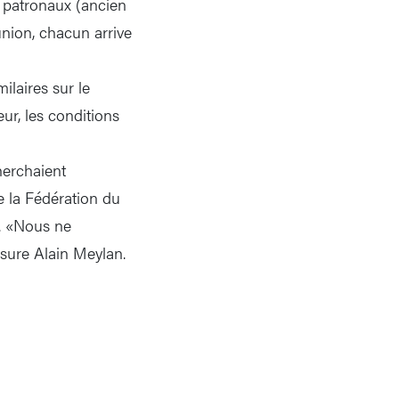
 patronaux (ancien
nion, chacun arrive
ilaires sur le
eur, les conditions
herchaient
e la Fédération du
s. «Nous ne
ssure Alain Meylan.