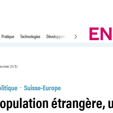
Pratique
Technologies
Développement durable
Droit du travail
vieille crainte suisse (3/3)
suisse (3/3)
litique
Suisse-Europe
opulation étrangère, 