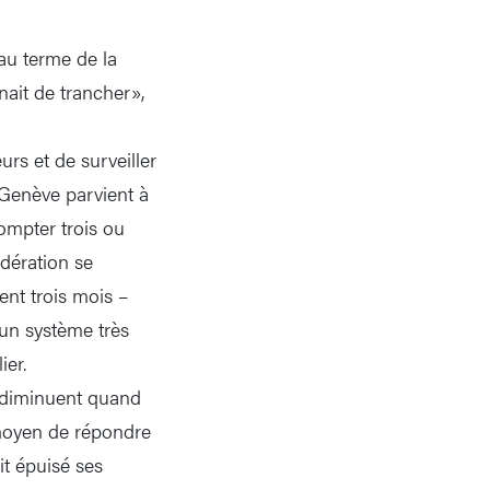
au terme de la
enait de trancher»,
rs et de surveiller
 Genève parvient à
ompter trois ou
dération se
ent trois mois –
un système très
ier.
s diminuent quand
 moyen de répondre
it épuisé ses