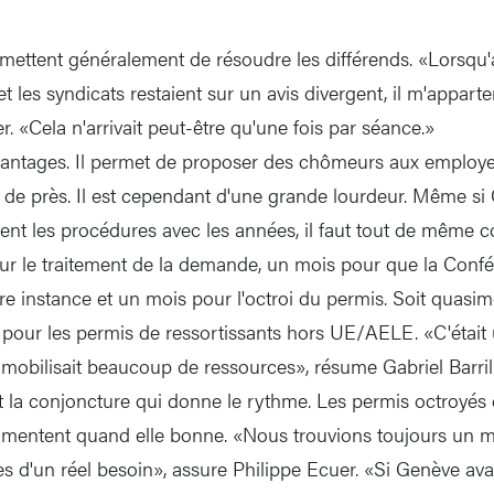
mettent généralement de résoudre les différends. «Lorsqu'
et les syndicats restaient sur un avis divergent, il m'appart
r. «Cela n'arrivait peut-être qu'une fois par séance.»
antages. Il permet de proposer des chômeurs aux employeu
l de près. Il est cependant d'une grande lourdeur. Même si
ent les procédures avec les années, il faut tout de même c
r le traitement de la demande, un mois pour que la Confé
e instance et un mois pour l'octroi du permis. Soit quasim
our les permis de ressortissants hors UE/AELE. «C'était 
 mobilisait beaucoup de ressources», résume Gabriel Barrill
t la conjoncture qui donne le rythme. Les permis octroyé
ugmentent quand elle bonne. «Nous trouvions toujours un
 d'un réel besoin», assure Philippe Ecuer. «Si Genève ava