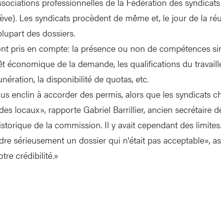
ociations professionnelles de la Fédération des syndicats
e). Les syndicats procèdent de même et, le jour de la réu
plupart des dossiers.
sont pris en compte: la présence ou non de compétences sim
rêt économique de la demande, les qualifications du travaill
nération, la disponibilité de quotas, etc.
lus enclin à accorder des permis, alors que les syndicats c
es locaux», rapporte Gabriel Barrillier, ancien secrétaire d
istorique de la commission. Il y avait cependant des limite
re sérieusement un dossier qui n'était pas acceptable», a
tre crédibilité.»