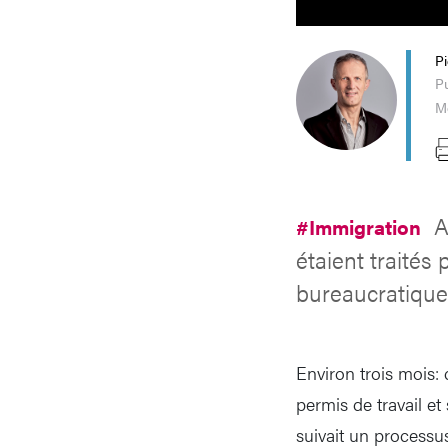
P
Pu
Mo
A
#Immigration
étaient traités
bureaucratique
Environ trois mois:
permis de travail et
suivait un processus 