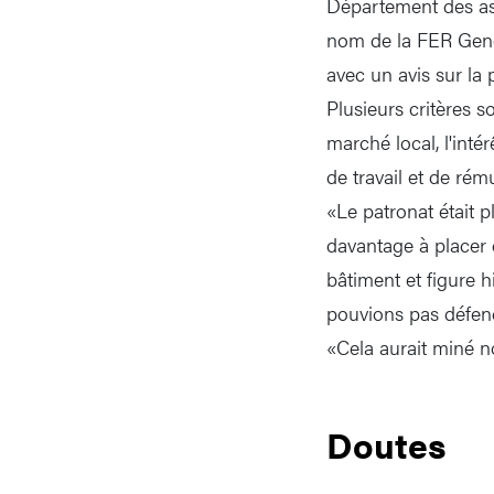
Département des ass
nom de la FER Genèv
avec un avis sur la 
Plusieurs critères 
marché local, l'inté
de travail et de rému
«Le patronat était p
davantage à placer d
bâtiment et figure h
pouvions pas défend
«Cela aurait miné no
Doutes