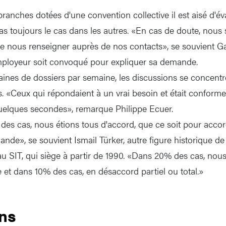
ranches dotées d'une convention collective il est aisé d'év
 pas toujours le cas dans les autres. «En cas de doute, nou
 nous renseigner auprès de nos contacts», se souvient Gabri
employeur soit convoqué pour expliquer sa demande.
aines de dossiers par semaine, les discussions se concentre
. «Ceux qui répondaient à un vrai besoin et était conform
quelques secondes», remarque Philippe Ecuer.
es cas, nous étions tous d'accord, que ce soit pour accord
de», se souvient Ismail Türker, autre figure historique de
 au SIT, qui siège à partir de 1990. «Dans 20% des cas, nou
 et dans 10% des cas, en désaccord partiel ou total.»
ns