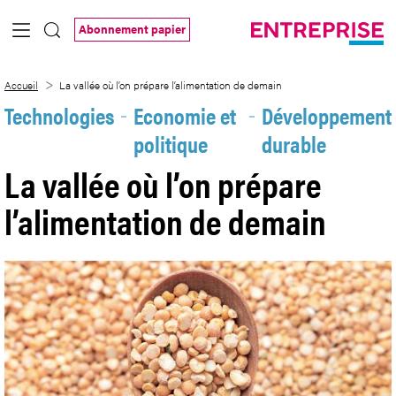
Saut au contenu principal
Abonnement papier
La vallée où l’on prépare l’alimentation 
Accueil
La vallée où l’on prépare l’alimentation de demain
Technologies
Economie et
Développement
politique
durable
La vallée où l’on prépare
l’alimentation de demain