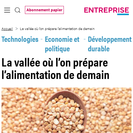
Saut au contenu principal
Abonnement papier
La vallée où l’on prépare l’alimentation 
Accueil
La vallée où l’on prépare l’alimentation de demain
Technologies
Economie et
Développement
politique
durable
La vallée où l’on prépare
l’alimentation de demain