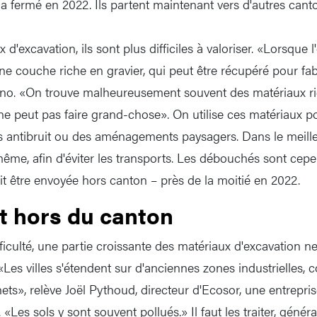
, a fermé en 2022. Ils partent maintenant vers d'autres can
d'excavation, ils sont plus difficiles à valoriser. «Lorsque 
ne couche riche en gravier, qui peut être récupéré pour fa
ino. «On trouve malheureusement souvent des matériaux ri
ne peut pas faire grand-chose». On utilise ces matériaux 
es antibruit ou des aménagements paysagers. Dans le meille
 même, afin d'éviter les transports. Les débouchés sont cepe
it être envoyée hors canton – près de la moitié en 2022.
t hors du canton
fficulté, une partie croissante des matériaux d'excavation n
e. «Les villes s'étendent sur d'anciennes zones industrielles
ets», relève Joël Pythoud, directeur d'Ecosor, une entrepri
 «Les sols y sont souvent pollués.» Il faut les traiter, géné