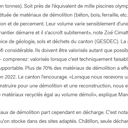
en tonnes). Soit près de l'équivalent de mille piscines oly
ituée de matériaux de démolition (béton, bois, ferraille, etc
ion et de percement. Leur volume varie sensiblement d'une a
hantier démarre et il s'accroît subitement», note Zoé Cimatt
ice de géologie, sols et déchets du canton (GESDEC). La 
 considérable. Ils doivent être valorisés autant que possibl
 – comprenez: valorisés lorsque c'est techniquement faisabl
portable. Plus de 70% des matériaux de démolition a eff
en 2022. Le canton l'encourage. «Lorsque nous recevons
onstruire pour une démolition et une reconstruction, nous 
e matériaux recyclés égal au volume démoli», explique Marc
iaux de démolition part cependant en décharge. C'est not
u'on stocke dans des sites adaptés. Châtillon, seule déchar