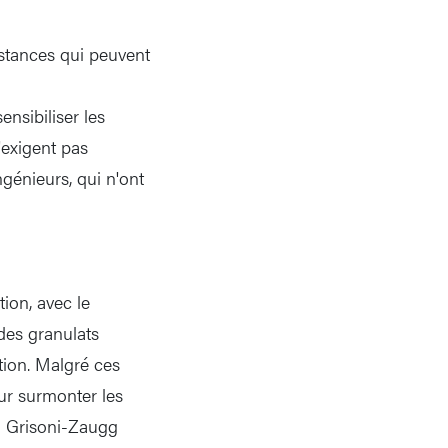
istances qui peuvent
nsibiliser les
'exigent pas
génieurs, qui n'ont
tion, avec le
des granulats
tion. Malgré ces
our surmonter les
on Grisoni-Zaugg