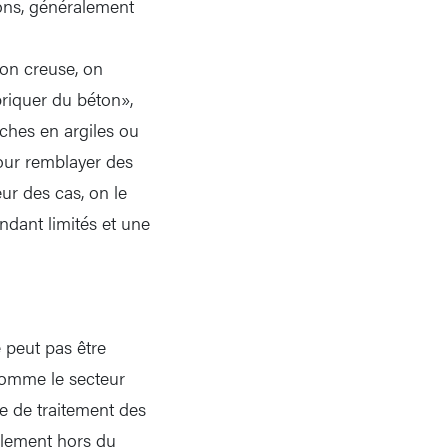
tons, généralement
l'on creuse, on
briquer du béton»,
ches en argiles ou
pour remblayer des
ur des cas, on le
ndant limités et une
e peut pas être
, comme le secteur
se de traitement des
ralement hors du