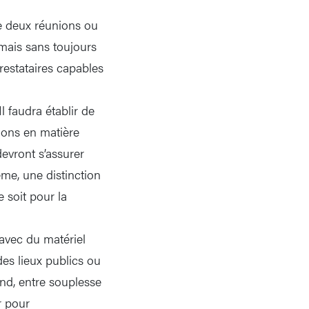
re deux réunions ou
 mais sans toujours
prestataires capables
l faudra établir de
ations en matière
devront s’assurer
ême, une distinction
 soit pour la
 avec du matériel
des lieux publics ou
nd, entre souplesse
r pour