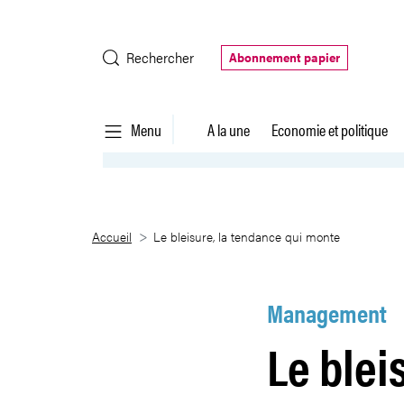
Saut au contenu principal
Rechercher
Abonnement papier
Menu
A la une
Economie et politique
Le bleisure, la tendance qui mo
Accueil
Le bleisure, la tendance qui monte
Management
Le blei