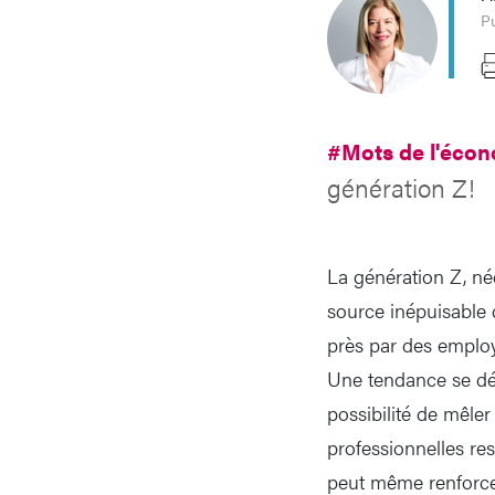
P
#Mots de l'éco
génération Z!
La génération Z, née
source inépuisable 
près par des employe
Une tendance se dé
possibilité de mêle
professionnelles res
peut même renforcer 