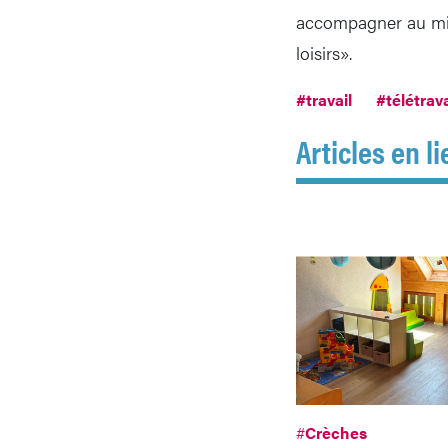
accompagner au mie
loisirs».
#travail
#télétrava
Articles en li
#
Crèches