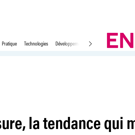
Pratique
Technologies
Développement durable
Droit du travail
nte
sure, la tendance qui 