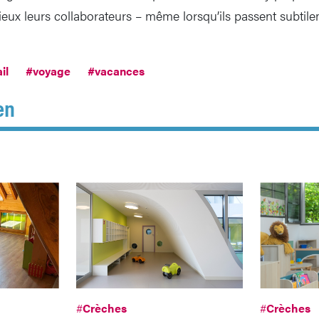
ux leurs collaborateurs – même lorsqu’ils passent subti
il
#voyage
#vacances
en
#
Crèches
#
Crèches