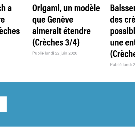
ch a
Origami, un modèle
Baisser
re
que Genève
des crè
rèches
aimerait étendre
possib
(Crèches 3/4)
une en
(Crèch
Publié lundi 22 juin 2026
Publié lundi 