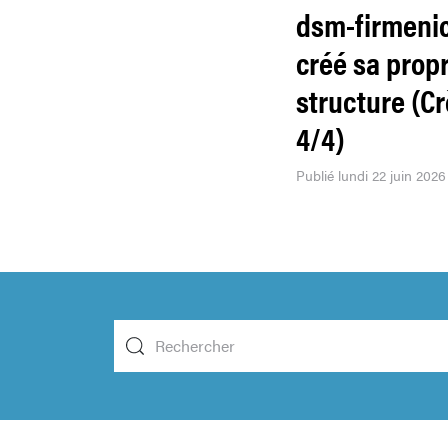
dsm-firmeni
créé sa prop
structure (C
4/4)
Publié lundi 22 juin 2026