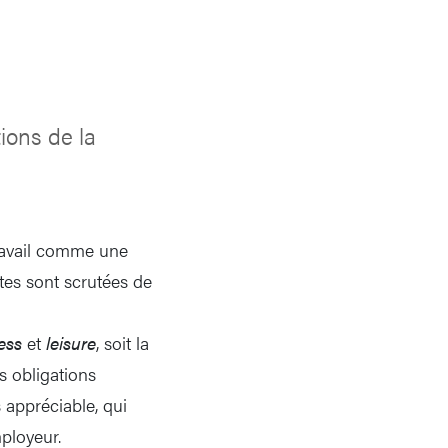
ions de la
travail comme une
tes sont scrutées de
ess
et
leisure
, soit la
s obligations
 appréciable, qui
mployeur.