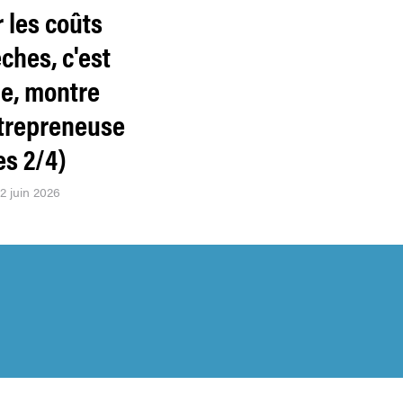
 les coûts
ches, c'est
le, montre
trepreneuse
es 2/4)
22 juin 2026