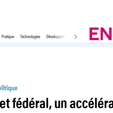
Pratique
Technologies
Développement durable
Droit du travail
ur de carrière
litique
et fédéral, un accélér