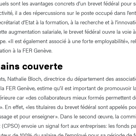
Quels sont les avantages concrets d’un brevet fédéral pour 
ctivité, il a des répercussions sur le poste occupé dans l’ent
ecrétariat d’Etat à la formation, à la recherche et à l’innova
te augmentation salariale, le brevet fédéral ouvre la voie 
. «Il est également associé à une forte employabilité», r
mation à la FER Genève.
gains couverte
ts, Nathalie Bloch, directrice du département des associat
 la FER Genève, estime qu’il est important de promouvoir l
érieure car «des collaborateurs mieux formés permettent de
. En effet, «les titulaires du brevet fédéral sont appelés po
sage et pour enseigner». Dans le second œuvre, la commis
(CPSO) envoie un signal fort aux entreprises: les fonds par
uteur de 100% du salaire de l’employé pour sa période de 