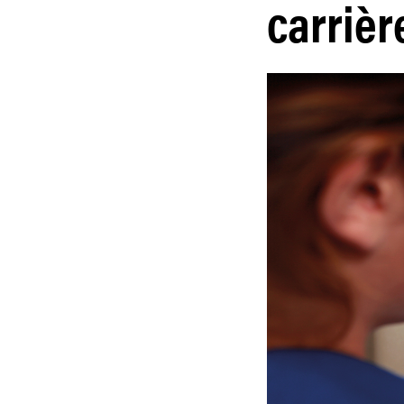
carrièr