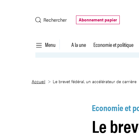
Saut au contenu principal
Rechercher
Abonnement papier
Menu
A la une
Economie et politique
Le brevet fédéral, un accélérate
Accueil
Le brevet fédéral, un accélérateur de carrière
Economie et po
Le brev