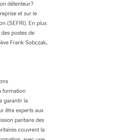
son détenteur?
reprise et sur le
tion (SEFRI). En plus
à des postes de
elève Frank Sobczak,
ions
a formation
 garantir la
ur être experts aux
sion paritaire des
itaires couvrent la
formation, avec une