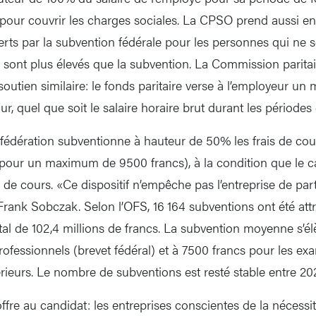
our couvrir les charges sociales. La CPSO prend aussi en 
rts par la subvention fédérale pour les personnes qui ne s
ge sont plus élevés que la subvention. La Commission parita
outien similaire: le fonds paritaire verse à l’employeur un m
ur, quel que soit le salaire horaire brut durant les périodes
fédération subventionne à hauteur de 50% les frais de cou
our un maximum de 9500 francs), à la condition que le can
 de cours. «Ce dispositif n’empêche pas l’entreprise de par
 Frank Sobczak. Selon l’OFS, 16 164 subventions ont été att
al de 102,4 millions de francs. La subvention moyenne s’él
ofessionnels (brevet fédéral) et à 7500 francs pour les e
rieurs. Le nombre de subventions est resté stable entre 20
ffre au candidat: les entreprises conscientes de la nécessi