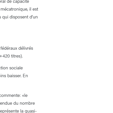
éral de capacité
 mécatronique, il est
s qui disposent d’un
fédéraux délivrés
420 titres).
tion sociale
ins baisser. En
S commente: «le
 attendue du nombre
représente la quasi-