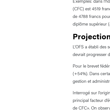
Exemples: dans l’hôt
(CFC) est 4519 franc
de 4788 francs pour
diplôme supérieur (
Projectio
L’OFS a établi des 
devrait progresser 
Pour le brevet fédér
(+54%). Dans certai
gestion et administr
Interrogé sur l’orig
principal facteur d
de CFC». On observe 