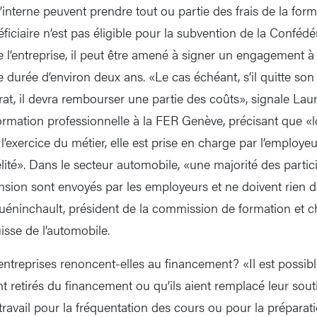
interne peuvent prendre tout ou partie des frais de la form
ficiaire n’est pas éligible pour la subvention de la Confédé
 l’entreprise, il peut être amené à signer un engagement à
e durée d’environ deux ans. «Le cas échéant, s’il quitte son
rat, il devra rembourser une partie des coûts», signale Lau
ormation professionnelle à la FER Genève, précisant que «l
 l’exercice du métier, elle est prise en charge par l’employe
lité». Dans le secteur automobile, «une majorité des partic
nsion sont envoyés par les employeurs et ne doivent rien 
éninchault, président de la commission de formation et c
isse de l’automobile.
entreprises renoncent-elles au financement? «Il est possibl
t retirés du financement ou qu’ils aient remplacé leur sou
travail pour la fréquentation des cours ou pour la préparat