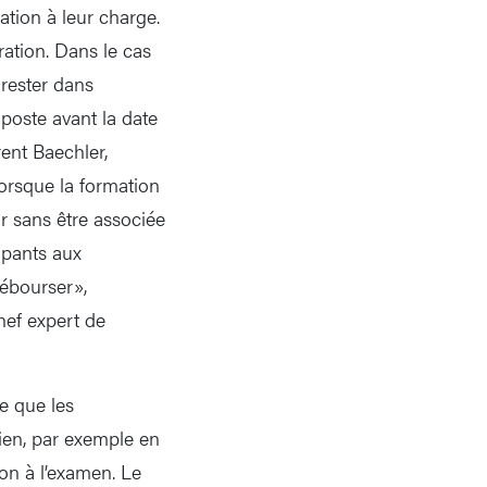
ation à leur charge.
ration. Dans le cas
 rester dans
 poste avant la date
rent Baechler,
orsque la formation
ur sans être associée
ipants aux
débourser»,
hef expert de
e que les
tien, par exemple en
ion à l’examen. Le