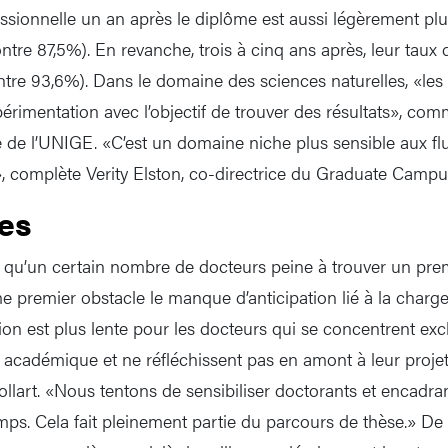
essionnelle un an après le diplôme est aussi légèrement plu
e 87,5%). En revanche, trois à cinq ans après, leur taux d’
re 93,6%). Dans le domaine des sciences naturelles, «les
périmentation avec l’objectif de trouver des résultats», co
ce de l’UNIGE. «C’est un domaine niche plus sensible aux flu
, complète Verity Elston, co-directrice du Graduate Campu
es
qu’un certain nombre de docteurs peine à trouver un prem
 premier obstacle le manque d’anticipation lié à la charge 
tion est plus lente pour les docteurs qui se concentrent ex
e académique et ne réfléchissent pas en amont à leur projet
llart. «Nous tentons de sensibiliser doctorants et encadra
mps. Cela fait pleinement partie du parcours de thèse.» D