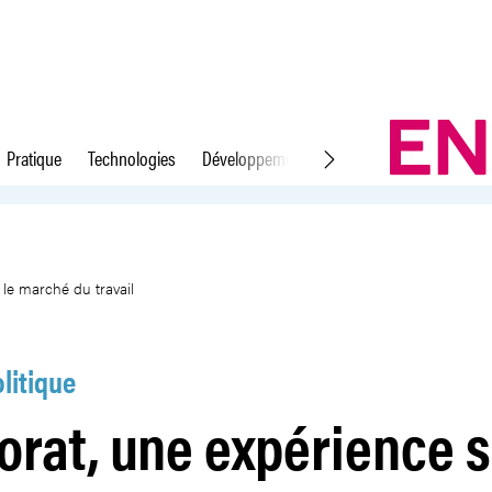
Pratique
Technologies
Développement durable
Droit du travail
-valorisée sur le marché du trav
 le marché du travail
litique
orat, une expérience 