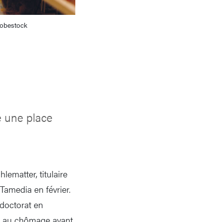
obestock
e une place
ematter, titulaire
Tamedia en février.
doctorat en
an au chômage avant