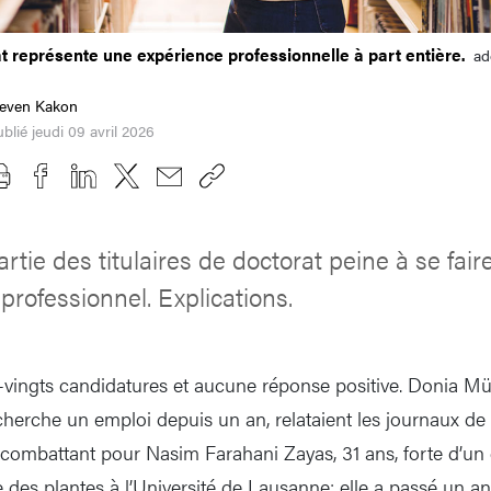
t représente une expérience professionnelle à part entière.
ad
teven Kakon
blié jeudi 09 avril 2026
rtie des titulaires de doctorat peine à se fair
rofessionnel. Explications.
-vingts candidatures et aucune réponse positive. Donia Mühl
cherche un emploi depuis un an, relataient les journaux de 
ombattant pour Nasim Farahani Zayas, 31 ans, forte d’un 
e des plantes à l’Université de Lausanne: elle a passé un 