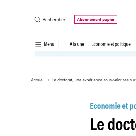
Saut au contenu principal
Rechercher
Abonnement papier
Menu
A la une
Economie et politique
Le doctorat, une expérience sous
Accueil
Le doctorat, une expérience sous-valorisée sur
Economie et po
Le doct