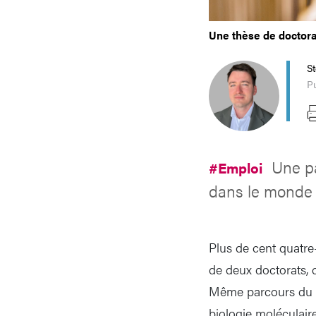
Une thèse de doctora
S
Pu
Une pa
#Emploi
dans le monde p
Plus de cent quatre
de deux doctorats, 
Même parcours du c
biologie moléculair