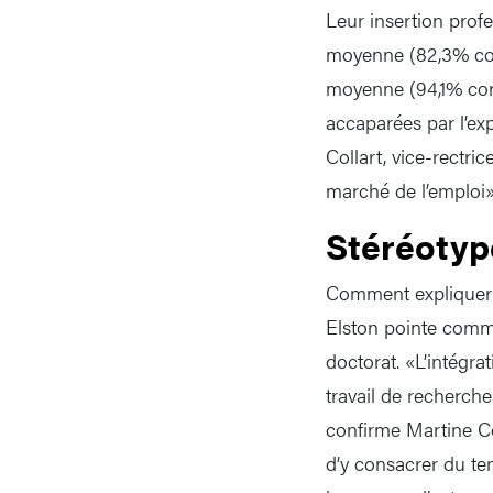
Leur insertion prof
moyenne (82,3% contr
moyenne (94,1% cont
accaparées par l’ex
Collart, vice-rectri
marché de l’emploi»
Stéréotyp
Comment expliquer 
Elston pointe comme
doctorat. «L’intégra
travail de recherch
confirme Martine Co
d’y consacrer du te