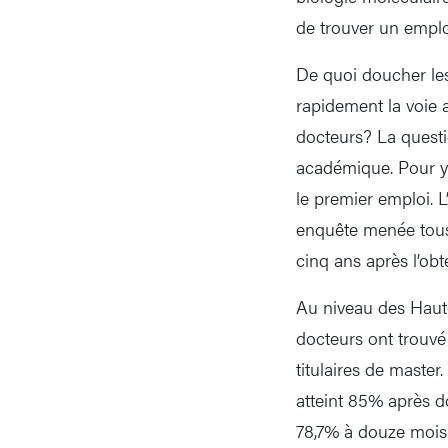
de trouver un emplo
De quoi doucher les 
rapidement la voie a
docteurs? La questio
académique. Pour y 
le premier emploi. L
enquête menée tous
cinq ans après l’obte
Au niveau des Haute
docteurs ont trouv
titulaires de master
atteint 85% après d
78,7% à douze mois. 