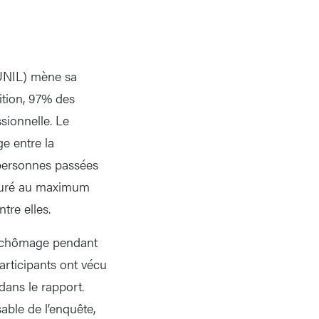
(UNIL) mène sa
ition, 97% des
sionnelle. Le
e entre la
 personnes passées
 duré au maximum
tre elles.
au chômage pendant
articipants ont vécu
ans le rapport.
ble de l’enquête,