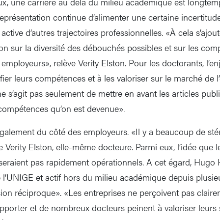
ux, une carrière au delà du milieu académique est longt
eprésentation continue d’alimenter une certaine incertitude 
n active d’autres trajectoires professionnelles. «À cela s’ajo
n sur la diversité des débouchés possibles et sur les com
employeurs», relève Verity Elston. Pour les doctorants, l’e
fier leurs compétences et à les valoriser sur le marché de l
ne s’agit pas seulement de mettre en avant les articles publi
compétences qu’on est devenue».
 également du côté des employeurs. «Il y a beaucoup de sté
 Verity Elston, elle-même docteure. Parmi eux, l’idée que l
 seraient pas rapidement opérationnels. A cet égard, Hugo
e l’UNIGE et actif hors du milieu académique depuis plusi
n réciproque». «Les entreprises ne perçoivent pas claire
pporter et de nombreux docteurs peinent à valoriser leurs so