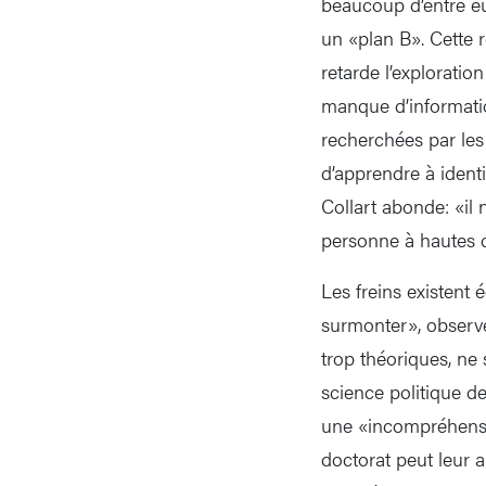
beaucoup d’entre e
un «plan B». Cette r
retarde l’exploratio
manque d’informatio
recherchées par les 
d’apprendre à identi
Collart abonde: «il 
personne à hautes 
Les freins existent
surmonter», observe
trop théoriques, ne
science politique d
une «incompréhensio
doctorat peut leur a