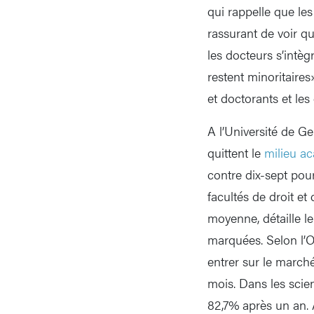
qui rappelle que les
rassurant de voir q
les docteurs s’intèg
restent minoritaire
et doctorants et le
A l’Université de G
quittent le
milieu a
contre dix-sept pour
facultés de droit e
moyenne, détaille le
marquées. Selon l’O
entrer sur le march
mois. Dans les scien
82,7% après un an. 