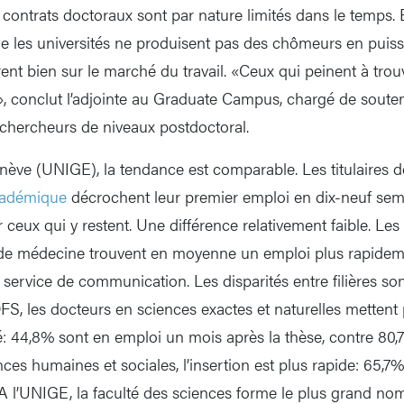
 contrats doctoraux sont par nature limités dans le temps. E
ue les universités ne produisent pas des chômeurs en puiss
rent bien sur le marché du travail. «Ceux qui peinent à tro
s», conclut l’adjointe au Graduate Campus, chargé de souten
s chercheurs de niveaux postdoctoral.
enève (UNIGE), la tendance est comparable. Les titulaires d
cadémique
décrochent leur premier emploi en dix-neuf se
 ceux qui y restent. Une différence relativement faible. Le
t de médecine trouvent en moyenne un emploi plus rapidem
 service de communication. Les disparités entre filières son
FS, les docteurs en sciences exactes et naturelles mettent
é: 44,8% sont en emploi un mois après la thèse, contre 80
ces humaines et sociales, l’insertion est plus rapide: 65,7
A l’UNIGE, la faculté des sciences forme le plus grand no