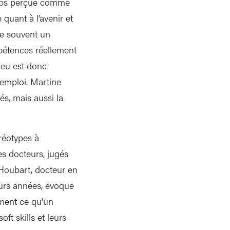
emps perçue comme
quant à l’avenir et
ute souvent un
pétences réellement
njeu est donc
’emploi. Martine
és, mais aussi la
réotypes à
es docteurs, jugés
 Houbart, docteur en
eurs années, évoque
ment ce qu’un
ft skills et leurs